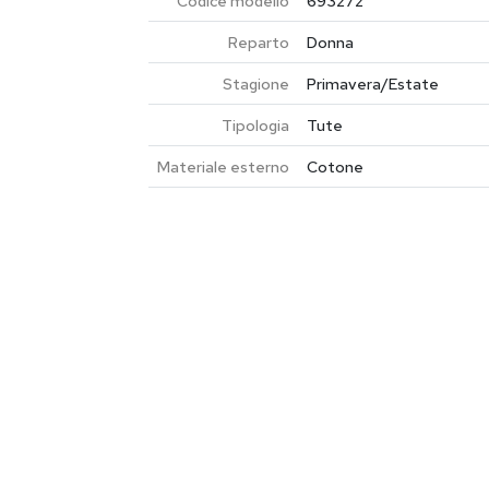
Codice modello
693272
Reparto
Donna
Stagione
Primavera/Estate
Tipologia
Tute
Materiale esterno
Cotone