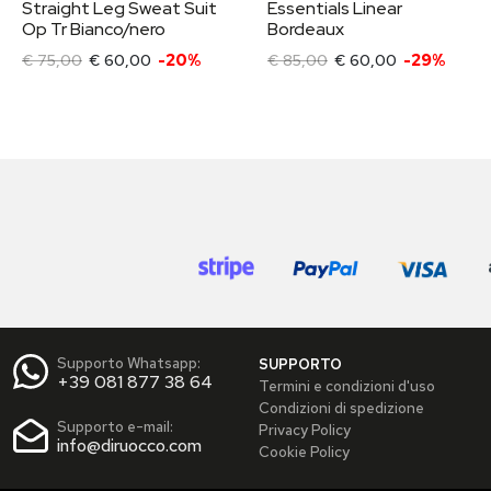
Straight Leg Sweat Suit
Essentials Linear
Op Tr Bianco/nero
Bordeaux
€ 75,00
€ 60,00
-20%
€ 85,00
€ 60,00
-29%
Supporto Whatsapp:
SUPPORTO
+39 081 877 38 64
Termini e condizioni d'uso
Condizioni di spedizione
Supporto e-mail:
Privacy Policy
info@diruocco.com
Cookie Policy