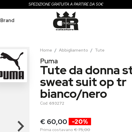
SPEDIZIONE GRATUITA A PARTIRE DA 50€
Brand
Home
Abbigliamento
Tute
Puma
Tute da donna st
sweat suit op tr
bianco/nero
Cod:
693272
€ 60,00
-20%
Prima costavano
€ 75,00