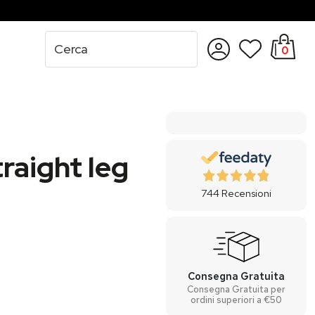
0
Accedi
Registrati
raight leg
744
Recensioni
Consegna Gratuita
Consegna Gratuita per
ordini superiori a €50