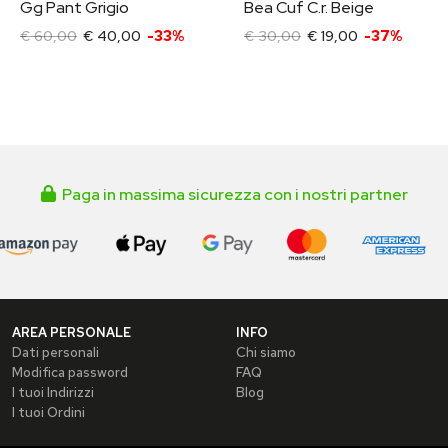
Gg Pant Grigio
Bea Cuf C.r. Beige
€ 60,00
€ 40,00
-33%
€ 30,00
€ 19,00
-37%
Paga in massima sicurezza con i nostri partner
AREA PERSONALE
INFO
Dati personali
Chi siamo
Modifica password
FAQ
I tuoi Indirizzi
Blog
I tuoi Ordini