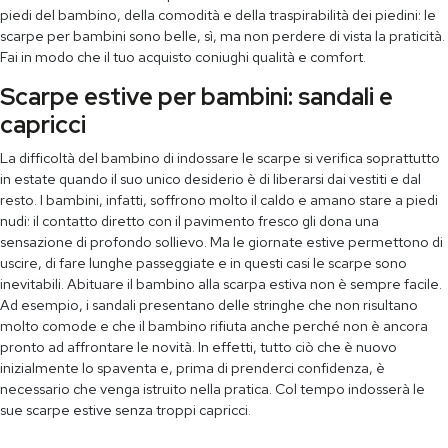
piedi del bambino, della comodità e della traspirabilità dei piedini: le
scarpe per bambini sono belle, sì, ma non perdere di vista la praticità.
Fai in modo che il tuo acquisto coniughi qualità e comfort.
Scarpe estive per bambini: sandali e
capricci
La difficoltà del bambino di indossare le scarpe si verifica soprattutto
in estate quando il suo unico desiderio è di liberarsi dai vestiti e dal
resto. I bambini, infatti, soffrono molto il caldo e amano stare a piedi
nudi: il contatto diretto con il pavimento fresco gli dona una
sensazione di profondo sollievo. Ma le giornate estive permettono di
uscire, di fare lunghe passeggiate e in questi casi le scarpe sono
inevitabili. Abituare il bambino alla scarpa estiva non è sempre facile.
Ad esempio, i sandali presentano delle stringhe che non risultano
molto comode e che il bambino rifiuta anche perché non è ancora
pronto ad affrontare le novità. In effetti, tutto ciò che è nuovo
inizialmente lo spaventa e, prima di prenderci confidenza, è
necessario che venga istruito nella pratica. Col tempo indosserà le
sue scarpe estive senza troppi capricci.