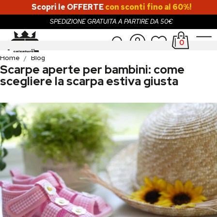
Scopri le OFFERTE
con sconti fino al 60%!
SPEDIZIONE GRATUITA A PARTIRE DA 50€
0
Donna
Accedi
Home
Blog
Scarpe aperte per bambini: come
Uomo
Registrati
scegliere la scarpa estiva giusta
Bambina
Bambino
SALDI
OUTLET
Brand