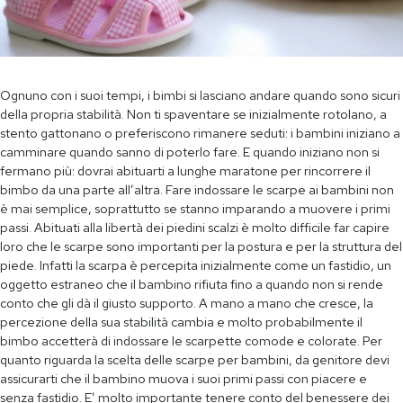
Ognuno con i suoi tempi, i bimbi si lasciano andare quando sono sicuri
della propria stabilità. Non ti spaventare se inizialmente rotolano, a
stento gattonano o preferiscono rimanere seduti: i bambini iniziano a
camminare quando sanno di poterlo fare. E quando iniziano non si
fermano più: dovrai abituarti a lunghe maratone per rincorrere il
bimbo da una parte all’altra. Fare indossare le scarpe ai bambini non
è mai semplice, soprattutto se stanno imparando a muovere i primi
passi. Abituati alla libertà dei piedini scalzi è molto difficile far capire
loro che le scarpe sono importanti per la postura e per la struttura del
piede. Infatti la scarpa è percepita inizialmente come un fastidio, un
oggetto estraneo che il bambino rifiuta fino a quando non si rende
conto che gli dà il giusto supporto. A mano a mano che cresce, la
percezione della sua stabilità cambia e molto probabilmente il
bimbo accetterà di indossare le scarpette comode e colorate. Per
quanto riguarda la scelta delle scarpe per bambini, da genitore devi
assicurarti che il bambino muova i suoi primi passi con piacere e
senza fastidio. E’ molto importante tenere conto del benessere dei