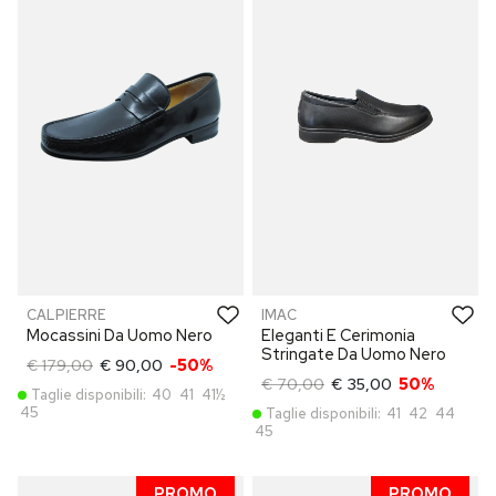
CALPIERRE
IMAC
Mocassini Da Uomo Nero
Eleganti E Cerimonia
Stringate Da Uomo Nero
€ 179,00
€ 90,00
-50%
€ 70,00
€ 35,00
50%
Taglie disponibili:
40
41
41½
45
Taglie disponibili:
41
42
44
45
PROMO
PROMO