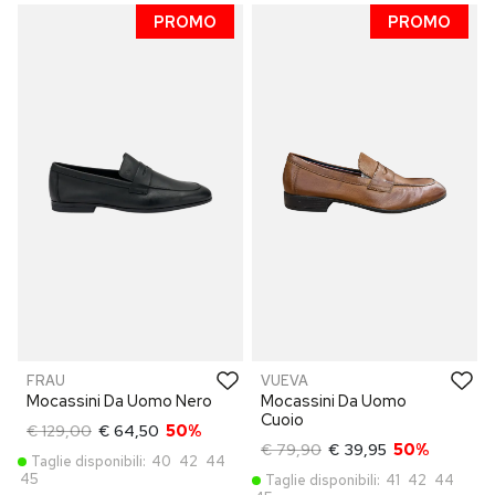
PROMO
PROMO
FRAU
VUEVA
Mocassini Da Uomo Nero
Mocassini Da Uomo
Cuoio
€ 129,00
€ 64,50
50%
€ 79,90
€ 39,95
50%
Taglie disponibili:
40
42
44
45
Taglie disponibili:
41
42
44