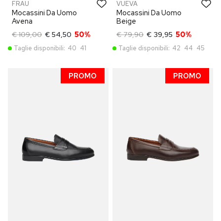
FRAU
VUEVA
Mocassini Da Uomo
Mocassini Da Uomo
Avena
Beige
€ 109,00
€ 54,50
50%
€ 79,90
€ 39,95
50%
Taglie disponibili:
40
41
Taglie disponibili:
42
44
45
PROMO
PROMO