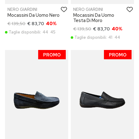
NERO GIARDINI
NERO GIARDINI
Mocassini Da Uomo Nero
Mocassini Da Uomo
Testa Di Moro
€ 139,50
€ 83,70
40%
€ 139,50
€ 83,70
40%
Taglie disponibili:
44
45
Taglie disponibili:
41
44
PROMO
PROMO