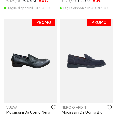
€ 129,00
€ 64,50
50%
€ 79,90
€ 39,95
50%
Taglie disponibili:
42
43
45
Taglie disponibili:
40
42
44
PROMO
PROMO
VUEVA
NERO GIARDINI
Mocassini Da Uomo Nero
Mocassini Da Uomo Blu