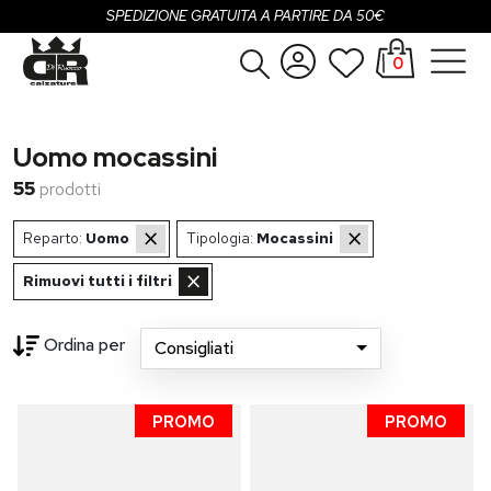
SPEDIZIONE GRATUITA A PARTIRE DA 50€
0
Donna
Accedi
Uomo mocassini
Uomo
Registrati
55
prodotti
Bambina
×
×
Reparto:
Uomo
Tipologia:
Mocassini
Bambino
×
Rimuovi tutti i filtri
SALDI
Ordina per
Consigliati
OUTLET
Loading...
PROMO
PROMO
Brand