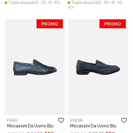
Taglie disponibili:
39
41
41½
Taglie disponibili:
40
41
42
43
PROMO
PROMO
FRAU
VUEVA
Mocassini Da Uomo Blu
Mocassini Da Uomo Blu