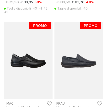
€ 79,90
€ 39,95
50%
€ 139,50
€ 83,70
40%
Taglie disponibili:
40
41
43
Taglie disponibili:
40
45
PROMO
PROMO
IMAC
FRAU