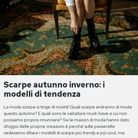
Scarpe autunno inverno: i
modelli di tendenza
La moda scarpe si tinge di novità! Quali scarpe andranno di moda
questo autunno? E quali sono le calzature must-have a cui non
possiamo proprio rinunciare? Se le maison di moda hanno dato
sfoggio delle proprie creazioni è perché sulle passerelle
vedessimo sfilare i modelli di scarpe più trendy e più cool, ma