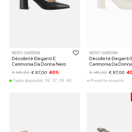
NERO GIARDINI
NERO GIARDINI
Dècolletè Eleganti E
Dècolletè Eleganti 
Cerimonia Da Donna Nero
Cerimonia Da Donna
€ 145,00
€ 87,00
40%
€ 145,00
€ 87,00
4
Taglie disponibili:
36
37
39
40
Prodotto esaurito