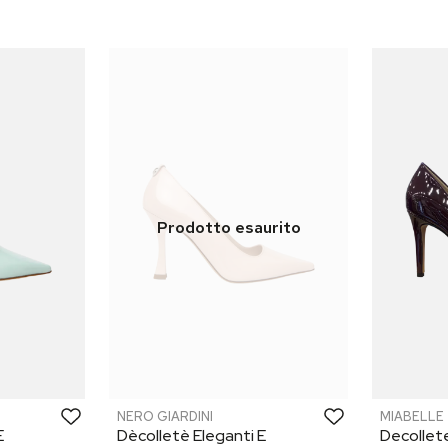
NERO GIARDINI
MIABELLE
E
Dècolletè Eleganti E
Decollete