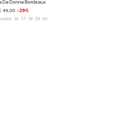
a Da Donna Bordeaux
€ 49,00
-29%
onibili:
36
37
38
39
40