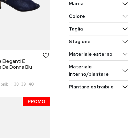
Marca
Colore
Taglia
Stagione
Materiale esterno
 Eleganti E
Materiale
a Da Donna Blu
interno/plantare
onibili:
38
39
40
Plantare estraibile
PROMO