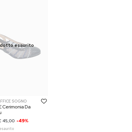
OFFICE SOGNO
E Cerimonia Da
u
€ 45,00
-49%
esaurito