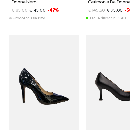
Donna Nero
Cerimonia Da Donn
€ 85,00
€ 45,00
-47%
€ 149,50
€ 75,00
-
Prodotto esaurito
Taglie disponibili:
40