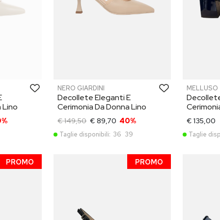
NERO GIARDINI
MELLUSO
E
Decollete Eleganti E
Decollete
 Lino
Cerimonia Da Donna Lino
Cerimoni
0%
€ 149,50
€ 89,70
40%
€ 135,00
Taglie disponibili:
36
39
Taglie disp
PROMO
PROMO