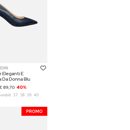
DINI
 Eleganti E
a Da Donna Blu
€ 89,70
40%
onibili:
37
38
39
40
PROMO