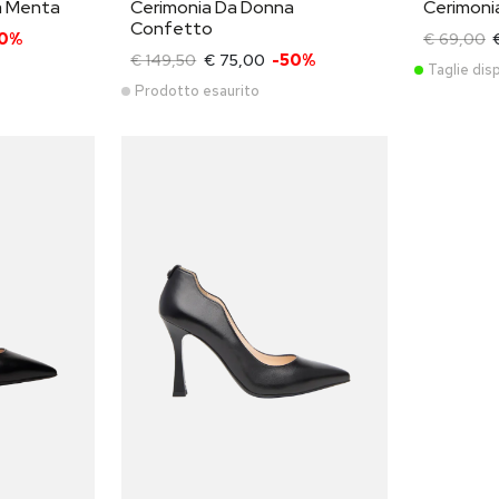
a Menta
Cerimonia Da Donna
Cerimoni
Confetto
50%
€ 69,00
€ 149,50
€ 75,00
-50%
Taglie disp
Prodotto esaurito