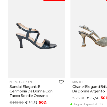
NERO GIARDINI
MIABELLE
Sandali Eleganti E
Chanel Eleganti Brill
Cerimonia Da Donna Con
Da Donna Argento
Tacco Sottile Oceano
€ 75,00
€ 37,50
50
€ 149,50
€ 74,75
50%
Taglie disponibili:
37