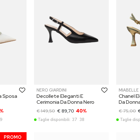
NERO GIARDINI
MIABELLE
Da Sposa
Decollete Eleganti E
Chanel El
Cerimonia Da Donna Nero
Da Donna
0%
€ 149,50
€ 89,70
40%
€ 75,00
€
9
Taglie disponibili:
37
38
Taglie disp
PROMO