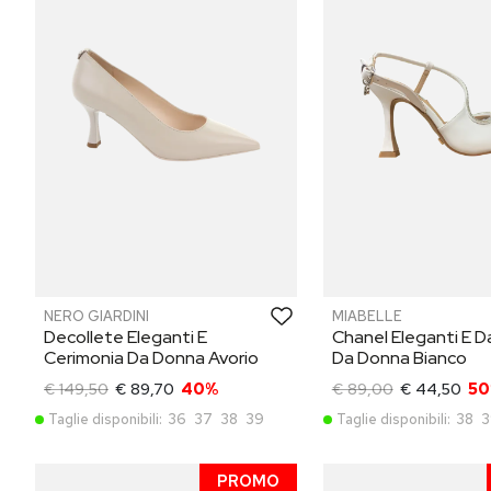
NERO GIARDINI
MIABELLE
Decollete Eleganti E
Chanel Eleganti E 
Cerimonia Da Donna Avorio
Da Donna Bianco
€ 149,50
€ 89,70
40%
€ 89,00
€ 44,50
5
Taglie disponibili:
36
37
38
39
Taglie disponibili:
38
3
PROMO