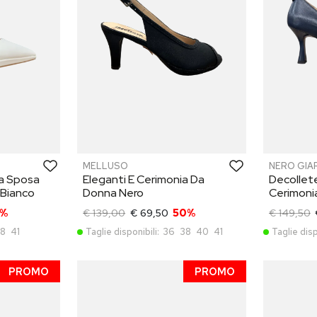
MELLUSO
NERO GIAR
Da Sposa
Eleganti E Cerimonia Da
Decollete
 Bianco
Donna Nero
Cerimoni
0%
€ 139,00
€ 69,50
50%
€ 149,50
8
41
Taglie disponibili:
36
38
40
41
Taglie disp
PROMO
PROMO