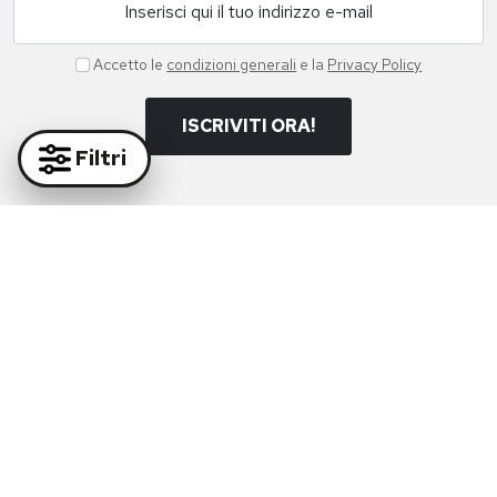
Inserisci qui il tuo indirizzo e-mail
Accetto le
condizioni generali
e la
Privacy Policy
ISCRIVITI ORA!
Filtri
Paga in massima sicurezza con i nostri partner
Supporto Whatsapp:
+39 081 877 38 64