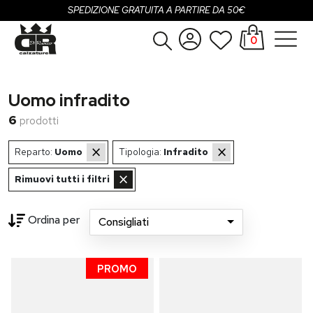
SPEDIZIONE GRATUITA A PARTIRE DA 50€
0
Donna
Accedi
Uomo infradito
Uomo
Registrati
6
prodotti
Bambina
×
×
Reparto:
Uomo
Tipologia:
Infradito
Bambino
×
Rimuovi tutti i filtri
SALDI
Ordina per
Consigliati
OUTLET
...
PROMO
Brand