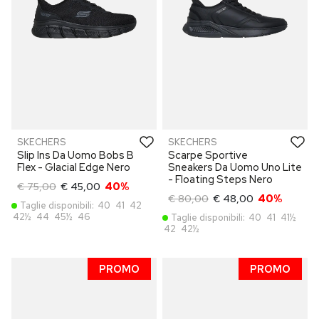
SKECHERS
SKECHERS
Slip Ins Da Uomo Bobs B
Scarpe Sportive
Flex - Glacial Edge Nero
Sneakers Da Uomo Uno Lite
- Floating Steps Nero
€ 75,00
€ 45,00
40%
€ 80,00
€ 48,00
40%
Taglie disponibili:
40
41
42
42½
44
45½
46
Taglie disponibili:
40
41
41½
42
42½
PROMO
PROMO