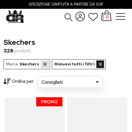
SPEDIZIONE GRATUITA A PARTIRE DA 50€
0
Donna
Accedi
Skechers
Uomo
Registrati
328
prodotti
Bambina
×
×
Marca:
Skechers
Rimuovi tutti i filtri
Bambino
Ordina per
Consigliati
Loading...
SALDI
OUTLET
PROMO
Brand