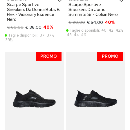
Scarpe Sportive
Scarpe Sportive
Sneakers Da Donna Bobs B
Sneakers Da Uomo
Flex - Visionary Essence
Summits Sr - Colsin Nero
Nero
€ 90,00
€ 54,00
40%
€ 60,00
€ 36,00
40%
Taglie disponibili:
40
42
42½
43
44
46
Taglie disponibili:
37
37½
39½
PROMO
PROMO