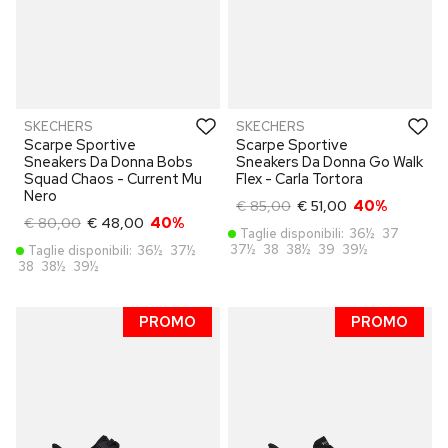
SKECHERS
SKECHERS
Scarpe Sportive
Scarpe Sportive
Sneakers Da Donna Bobs
Sneakers Da Donna Go Walk
Squad Chaos - Current Mu
Flex - Carla Tortora
Nero
€ 85,00
€ 51,00
40%
€ 80,00
€ 48,00
40%
Taglie disponibili:
36½
37
37½
38
38½
39
39½
Taglie disponibili:
36½
37½
38
38½
39½
PROMO
PROMO