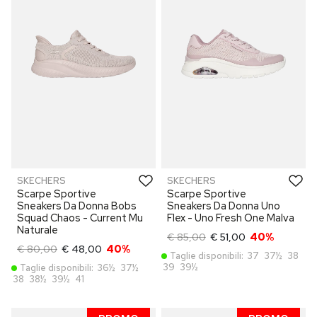
SKECHERS
SKECHERS
Scarpe Sportive
Scarpe Sportive
Sneakers Da Donna Bobs
Sneakers Da Donna Uno
Squad Chaos - Current Mu
Flex - Uno Fresh One Malva
Naturale
€ 85,00
€ 51,00
40%
€ 80,00
€ 48,00
40%
Taglie disponibili:
37
37½
38
39
39½
Taglie disponibili:
36½
37½
38
38½
39½
41