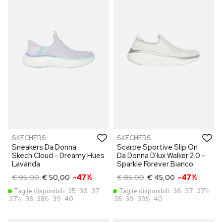
SKECHERS
SKECHERS
Sneakers Da Donna
Scarpe Sportive Slip On
Skech Cloud - Dreamy Hues
Da Donna D'lux Walker 2.0 -
Lavanda
Sparkle Forever Bianco
€ 95,00
€ 50,00
-47%
€ 85,00
€ 45,00
-47%
Taglie disponibili:
35
36
37
Taglie disponibili:
36
37
37½
37½
38
38½
39
40
38
39
39½
40