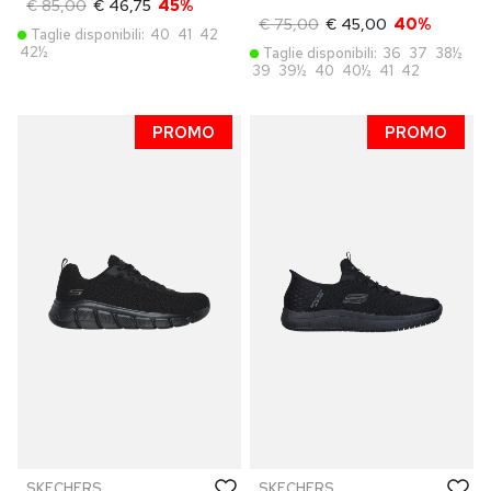
€ 85,00
€ 46,75
45%
€ 75,00
€ 45,00
40%
Taglie disponibili:
40
41
42
42½
Taglie disponibili:
36
37
38½
39
39½
40
40½
41
42
PROMO
PROMO
SKECHERS
SKECHERS