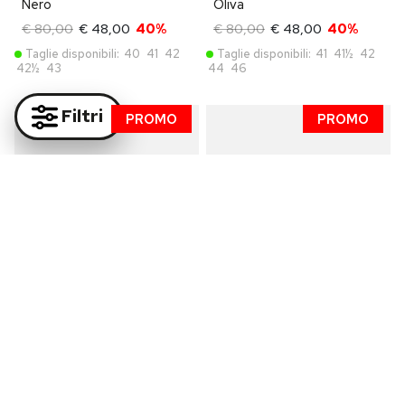
Nero
Oliva
€ 80,00
€ 48,00
40%
€ 80,00
€ 48,00
40%
Taglie disponibili:
40
41
42
Taglie disponibili:
41
41½
42
42½
43
44
46
Filtri
PROMO
PROMO