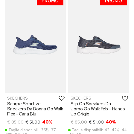
PROMO
PROMO
SKECHERS
SKECHERS
Scarpe Sportive
Slip On Sneakers Da
Sneakers Da Donna Go Walk
Uomo Go Walk Felx - Hands
Flex - Carla Blu
Up Grigio
€ 85,00
€ 51,00
40%
€ 85,00
€ 51,00
40%
Taglie disponibili:
36½
37
Taglie disponibili:
42
42½
44