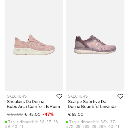
SKECHERS
SKECHERS
Sneakers Da Donna
Scarpe Sportive Da
Bobs Arch Comfort B Rosa
Donna Bountiful Lavanda
€ 85,00
€ 45,00
-47%
€ 55,00
Taglie disponibili:
36
37
38
Taglie disponibili:
36½
37
39
40
41
37½
38
38½
39
39½
40
41