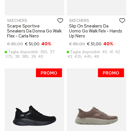
SKECHERS
SKECHERS
Scarpe Sportive
Slip On Sneakers Da
Sneakers Da Donna Go Walk
Uomo Go Walk Felx - Hands
Flex - Carla Nero
Up Nero
€ 85,00
€ 51,00
40%
€ 85,00
€ 51,00
40%
Taglie disponibili:
36½
37
Taglie disponibili:
40
41
42
37½
38
38½
39
40
43
43½
44½
48
PROMO
PROMO