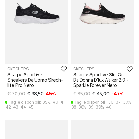
SKECHERS
SKECHERS
Scarpe Sportive
Scarpe Sportive Slip On
Sneakers Da Uomo Skech-
Da Donna D'lux Walker 2.0 -
lite Pro Nero
Sparkle Forever Nero
€ 70,00
€ 38,50
45%
€ 85,00
€ 45,00
-47%
Taglie disponibili:
39½
40
41
Taglie disponibili:
36
37
37½
42
43
44
45
38
38½
39
39½
40