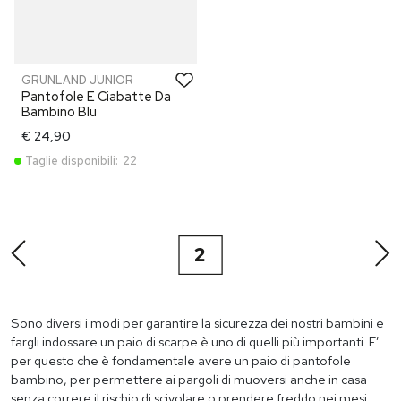
GRUNLAND JUNIOR
Pantofole E Ciabatte Da
Bambino Blu
€ 24,90
Taglie disponibili:
22
2
Sono diversi i modi per garantire la sicurezza dei nostri bambini e
fargli indossare un paio di scarpe è uno di quelli più importanti. E’
per questo che è fondamentale avere un paio di pantofole
bambino, per permettere ai pargoli di muoversi anche in casa
senza correre il rischio di scivolare o prendere freddo nei mesi