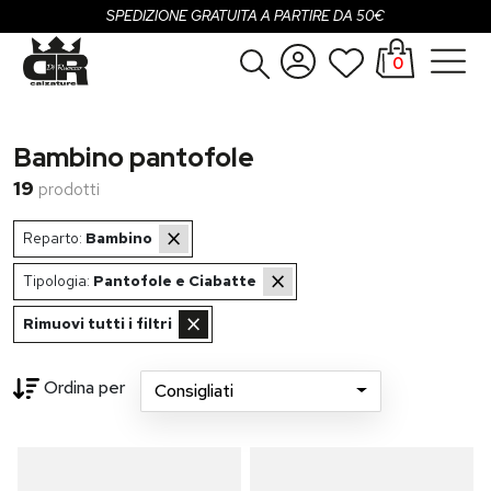
SPEDIZIONE GRATUITA A PARTIRE DA 50€
0
Donna
Accedi
Bambino pantofole
Uomo
Registrati
19
prodotti
Bambina
×
Reparto:
Bambino
Bambino
×
Tipologia:
Pantofole e Ciabatte
×
SALDI
Rimuovi tutti i filtri
OUTLET
Ordina per
Consigliati
Loading...
Brand