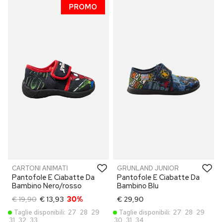
PROMO
CARTONI ANIMATI
GRUNLAND JUNIOR
Pantofole E Ciabatte Da
Pantofole E Ciabatte Da
Bambino Nero/rosso
Bambino Blu
€ 19,90
€ 13,93
30%
€ 29,90
Taglie disponibili:
27
28
29
Taglie disponibili:
27
28
29
31
32
33
30
31
34