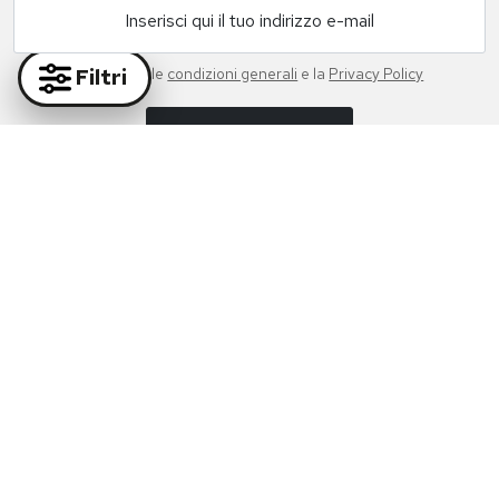
Inserisci qui il tuo indirizzo e-mail
Filtri
Accetto le
condizioni generali
e la
Privacy Policy
ISCRIVITI ORA!
Paga in massima sicurezza con i nostri partner
Supporto Whatsapp:
+39 081 877 38 64