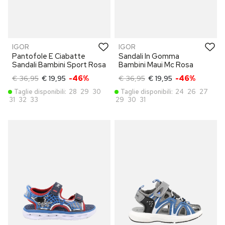
IGOR
IGOR
Pantofole E Ciabatte
Sandali In Gomma
Sandali Bambini Sport Rosa
Bambini Maui Mc Rosa
€ 36,95
€ 19,95
-46%
€ 36,95
€ 19,95
-46%
Taglie disponibili:
28
29
30
Taglie disponibili:
24
26
27
31
32
33
29
30
31