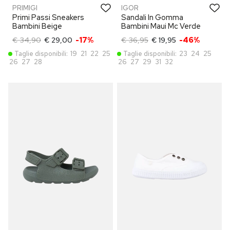
PRIMIGI
IGOR
Primi Passi Sneakers
Sandali In Gomma
Bambini Beige
Bambini Maui Mc Verde
€ 34,90
€ 29,00
-17%
€ 36,95
€ 19,95
-46%
Taglie disponibili:
19
21
22
25
Taglie disponibili:
23
24
25
26
27
28
26
27
29
31
32