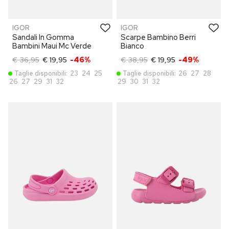
IGOR
IGOR
Sandali In Gomma
Scarpe Bambino Berri
Bambini Maui Mc Verde
Bianco
€ 36,95
€ 19,95
-46%
€ 38,95
€ 19,95
-49%
Taglie disponibili:
23
24
25
Taglie disponibili:
26
27
28
26
27
29
31
32
29
30
31
32