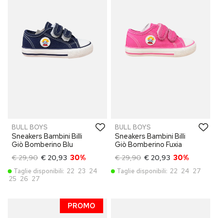
BULL BOYS
BULL BOYS
Sneakers Bambini Billi
Sneakers Bambini Billi
Giò Bomberino Blu
Giò Bomberino Fuxia
€ 29,90
€ 20,93
30%
€ 29,90
€ 20,93
30%
Taglie disponibili:
22
23
24
Taglie disponibili:
22
24
27
25
26
27
PROMO