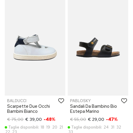
BALDUCCI
PABLOSKY
Scarpette Due Occhi
Sandali Da Bambino Bio
Bambini Bianco
Estepa Marino
€ 75,00
€ 39,00
-48%
€ 55,00
€ 29,00
-47%
Taglie disponibili:
18
19
20
21
Taglie disponibili:
24
31
32
22
23
33