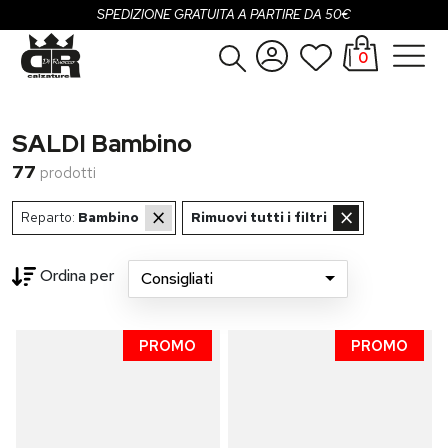
SPEDIZIONE GRATUITA A PARTIRE DA 50€
0
Donna
Accedi
SALDI Bambino
Uomo
Registrati
77
prodotti
Bambina
×
×
Reparto:
Bambino
Rimuovi tutti i filtri
Bambino
Ordina per
Consigliati
SALDI
Loading...
OUTLET
PROMO
PROMO
Brand