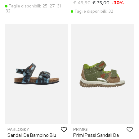
€ 49,90
€ 35,00
-30%
Taglie disponibili:
25
27
31
32
Taglie disponibili:
32
PABLOSKY
PRIMIGI
Sandali Da Bambino Blu
Primi Passi Sandali Da