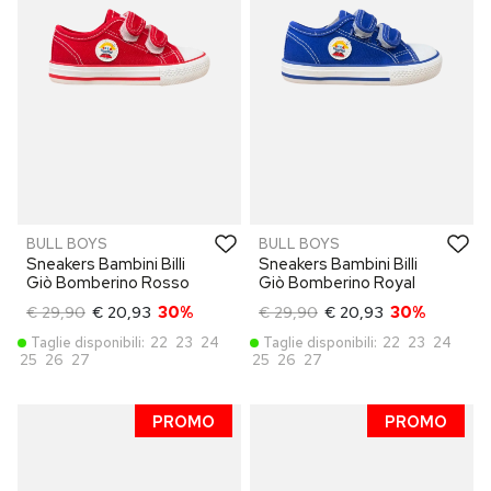
BULL BOYS
BULL BOYS
Sneakers Bambini Billi
Sneakers Bambini Billi
Giò Bomberino Rosso
Giò Bomberino Royal
€ 29,90
€ 20,93
30%
€ 29,90
€ 20,93
30%
Taglie disponibili:
22
23
24
Taglie disponibili:
22
23
24
25
26
27
25
26
27
PROMO
PROMO