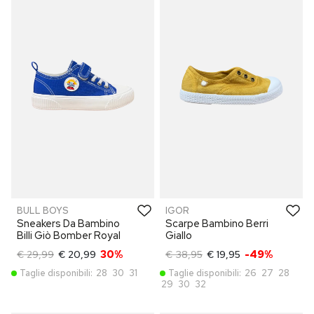
BULL BOYS
IGOR
Sneakers Da Bambino
Scarpe Bambino Berri
Billi Giò Bomber Royal
Giallo
€ 29,99
€ 20,99
30%
€ 38,95
€ 19,95
-49%
Taglie disponibili:
28
30
31
Taglie disponibili:
26
27
28
29
30
32