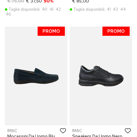
€ 75,00
€ 37,50
50%
€ 85,00
Taglie disponibili:
40
41
42
Taglie disponibili:
41
43
44
46
PROMO
PROMO
IMAC
IMAC
Mocassini Da Uomo Blu
Sneakers Da Uomo Nero