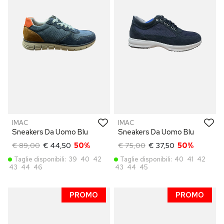
IMAC
IMAC
Sneakers Da Uomo Blu
Sneakers Da Uomo Blu
€ 89,00
€ 44,50
50%
€ 75,00
€ 37,50
50%
Taglie disponibili:
39
40
42
Taglie disponibili:
40
41
42
43
44
46
43
44
45
PROMO
PROMO