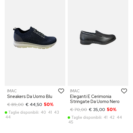
IMAC
IMAC
Sneakers Da Uomo Blu
Eleganti E Cerimonia
Stringate Da Uomo Nero
€ 89,00
€ 44,50
50%
€ 70,00
€ 35,00
50%
Taglie disponibili:
40
41
43
44
Taglie disponibili:
41
42
44
45