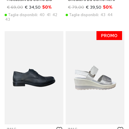
€ 69,00
€ 34,50
50%
€ 79,00
€ 39,50
50%
Taglie disponibili:
40
41
42
Taglie disponibili:
43
44
43
PROMO