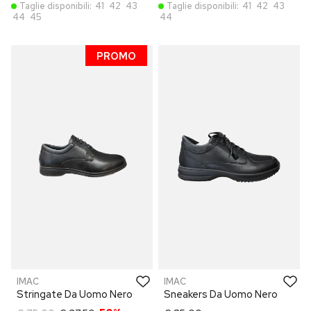
Taglie disponibili:
41
42
43
Taglie disponibili:
41
42
43
44
45
44
PROMO
IMAC
IMAC
Stringate Da Uomo Nero
Sneakers Da Uomo Nero