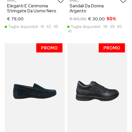
IMAC
IMAC
Eleganti E Cerimonia
Sandali Da Donna
Stringate Da Uomo Nero
Argento
€ 79,00
€ 60,00
€ 30,00
50%
Taglie disponibili:
41
42
45
Taglie disponibili:
38
39
40
41
PROMO
PROMO