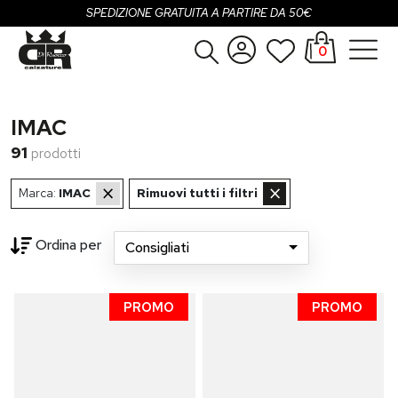
SPEDIZIONE GRATUITA A PARTIRE DA 50€
0
Donna
Accedi
IMAC
Uomo
Registrati
91
prodotti
Bambina
×
×
Marca:
IMAC
Rimuovi tutti i filtri
Bambino
Ordina per
Consigliati
SALDI
Loading...
OUTLET
PROMO
PROMO
Brand