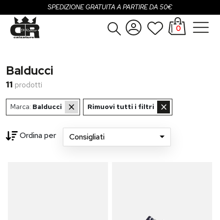
SPEDIZIONE GRATUITA A PARTIRE DA 50€
0
Donna
Accedi
Balducci
Uomo
Registrati
11
prodotti
Bambina
×
×
Marca:
Balducci
Rimuovi tutti i filtri
Bambino
Ordina per
Consigliati
SALDI
OUTLET
Loading...
Brand