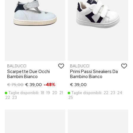
BALDUCCI
BALDUCCI
Scarpette Due Occhi
Primi Passi Sneakers Da
Bambini Bianco
Bambino Bianco
€ 75,00
€ 39,00
-48%
€ 39,00
Taglie disponibili:
18
19
20
21
Taglie disponibili:
22
23
24
22
23
25