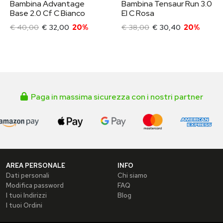
Bambina Advantage
Bambina Tensaur Run 3.0
Base 2.0 Cf C Bianco
El C Rosa
€ 40,00
€ 32,00
20%
€ 38,00
€ 30,40
20%
Paga in massima sicurezza con i nostri partner
AREA PERSONALE
INFO
Dati personali
Chi siamo
Modifica password
FAQ
I tuoi Indirizzi
Blog
I tuoi Ordini