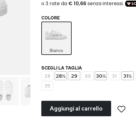
COLORE
Bianco
SCEGLI LA TAGLIA
28
28½
29
30
30½
31
31½
35
Aggiungi al carrello