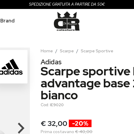
SPEDIZIONE GRATUITA A PARTIRE DA 50€
Brand
Home
Scarpe
Scarpe Sportive
Adidas
Scarpe sportive
advantage base 2
bianco
Cod:
IE9020
€ 32,00
-20%
Prima costavano
€ 40,00