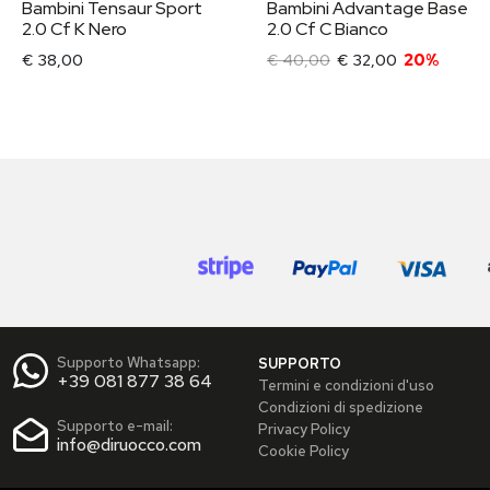
Bambini Tensaur Sport
Bambini Advantage Base
2.0 Cf K Nero
2.0 Cf C Bianco
€ 38,00
€ 40,00
€ 32,00
20%
Supporto Whatsapp:
SUPPORTO
+39 081 877 38 64
Termini e condizioni d'uso
Condizioni di spedizione
Supporto e-mail:
Privacy Policy
info@diruocco.com
Cookie Policy