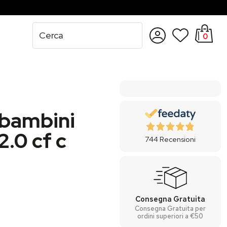
0
Accedi
Registrati
 bambini
.0 cf c
744
Recensioni
Consegna Gratuita
Consegna Gratuita per
ordini superiori a €50