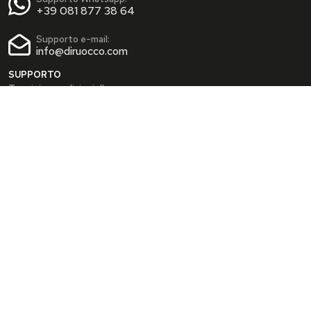
+39 081 877 38 64
Supporto e-mail:
info@diruocco.com
SUPPORTO
Termini e condizioni d'uso
Condizioni di spedizione
Privacy Policy
Cookie Policy
AREA PERSONALE
Dati personali
Modifica password
I tuoi Indirizzi
I tuoi Ordini
INFO
Chi siamo
FAQ
Blog
SEGUICI SUI SOCIAL