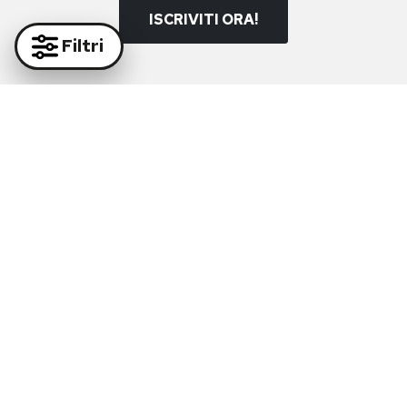
ISCRIVITI ORA!
Filtri
Paga in massima sicurezza con i nostri partner
Supporto Whatsapp:
+39 081 877 38 64
Supporto e-mail:
info@diruocco.com
SUPPORTO