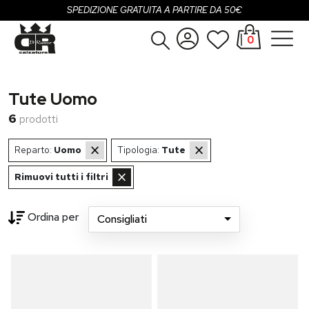
SPEDIZIONE GRATUITA A PARTIRE DA 50€
0
Donna
Accedi
Tute Uomo
Uomo
Registrati
6
prodotti
Bambina
×
×
Reparto:
Uomo
Tipologia:
Tute
Bambino
×
Rimuovi tutti i filtri
SALDI
Ordina per
Consigliati
OUTLET
...
Brand