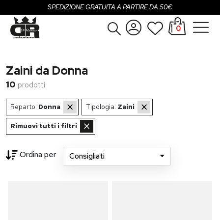
SPEDIZIONE GRATUITA A PARTIRE DA 50€
0
Donna
Accedi
Zaini da Donna
Uomo
Registrati
10
prodotti
Bambina
×
×
Reparto:
Donna
Tipologia:
Zaini
Bambino
×
Rimuovi tutti i filtri
SALDI
Ordina per
Consigliati
Loading...
OUTLET
Brand