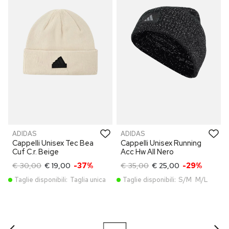
ADIDAS
ADIDAS
Cappelli Unisex Tec Bea
Cappelli Unisex Running
Cuf C.r. Beige
Acc Hw All Nero
€ 30,00
€ 19,00
-37%
€ 35,00
€ 25,00
-29%
Taglie disponibili:
Taglia unica
Taglie disponibili:
S/M
M/L