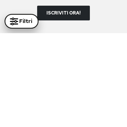
ISCRIVITI ORA!
Filtri
Paga in massima sicurezza con i nostri partner
Supporto Whatsapp:
+39 081 877 38 64
Supporto e-mail:
info@diruocco.com