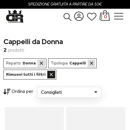
SPEDIZIONE GRATUITA A PARTIRE DA 50€
0
Donna
Accedi
Cappelli da Donna
Uomo
Registrati
2
prodotti
Bambina
×
×
Reparto:
Donna
Tipologia:
Cappelli
Bambino
×
Rimuovi tutti i filtri
SALDI
Ordina per
Consigliati
OUTLET
Brand
oading...