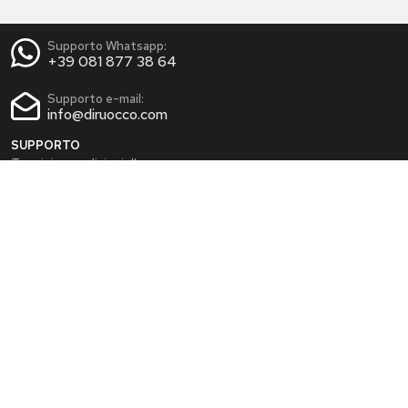
Supporto Whatsapp:
+39 081 877 38 64
Supporto e-mail:
info@diruocco.com
SUPPORTO
Termini e condizioni d'uso
Condizioni di spedizione
Privacy Policy
Cookie Policy
AREA PERSONALE
Dati personali
Modifica password
I tuoi Indirizzi
I tuoi Ordini
INFO
Chi siamo
FAQ