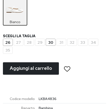
Bianco
SCEGLI LA TAGLIA
26
27
28
29
30
31
32
33
34
35
Aggiungi al carrello
Codice modello
LKBA4836
Reparto
Bambina