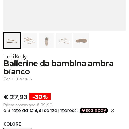
Lelli Kelly
Ballerine da bambina ambra
bianco
Cod:
LKBA4836
€ 27,93
-30%
Prima costavano
€ 39,90
COLORE