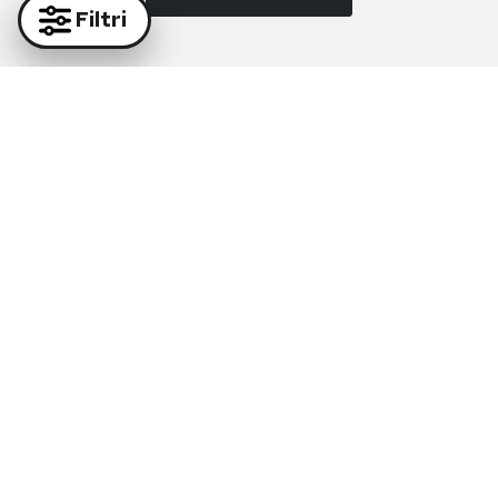
Filtri
Paga in massima sicurezza con i nostri partner
Supporto Whatsapp:
+39 081 877 38 64
Supporto e-mail:
info@diruocco.com
SUPPORTO
Termini e condizioni d'uso
Condizioni di spedizione