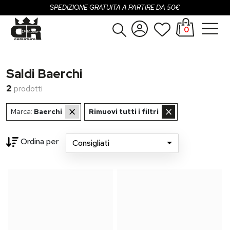
SPEDIZIONE GRATUITA A PARTIRE DA 50€
0
Donna
Accedi
Saldi Baerchi
Uomo
Registrati
2
prodotti
Bambina
×
×
Marca:
Baerchi
Rimuovi tutti i filtri
Bambino
Ordina per
Consigliati
SALDI
OUTLET
...
Brand