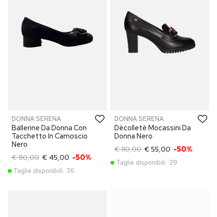
DONNA SERENA
DONNA SERENA
Ballerine Da Donna Con
Dècolletè Mocassini Da
Tacchetto In Camoscio
Donna Nero
Nero
€ 110,00
€ 55,00
-50%
€ 90,00
€ 45,00
-50%
Taglie disponibili:
39
Taglie disponibili:
36