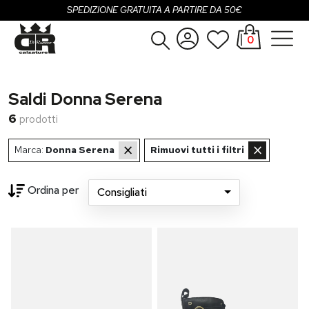
SPEDIZIONE GRATUITA A PARTIRE DA 50€
0
Donna
Accedi
Saldi Donna Serena
Uomo
Registrati
6
prodotti
Bambina
×
×
Marca:
Donna Serena
Rimuovi tutti i filtri
Bambino
Ordina per
Consigliati
Loading...
SALDI
OUTLET
Brand