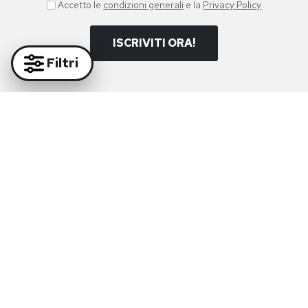
Accetto le
condizioni generali
e la
Privacy Policy
ISCRIVITI ORA!
Filtri
Paga in massima sicurezza con i nostri partner
Supporto Whatsapp:
+39 081 877 38 64
Supporto e-mail:
info@diruocco.com