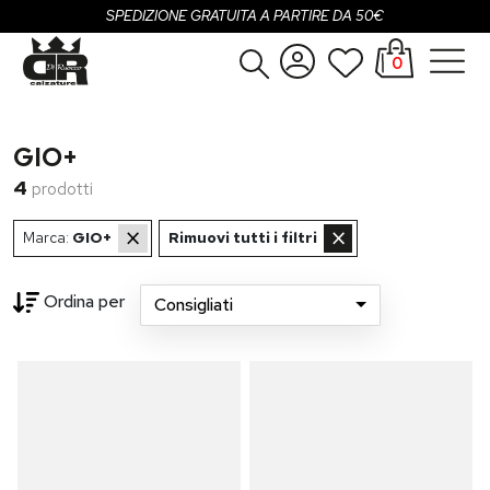
SPEDIZIONE GRATUITA A PARTIRE DA 50€
0
Donna
Accedi
GIO+
Uomo
Registrati
4
prodotti
Bambina
×
×
Marca:
GIO+
Rimuovi tutti i filtri
Bambino
Ordina per
Consigliati
SALDI
...
OUTLET
Brand