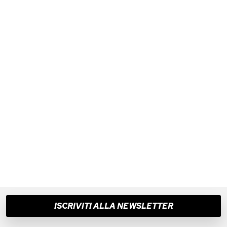
Blu
€ 115,00
€ 110,00
Taglie disponibili:
43
44
Taglie disponibili:
39
40