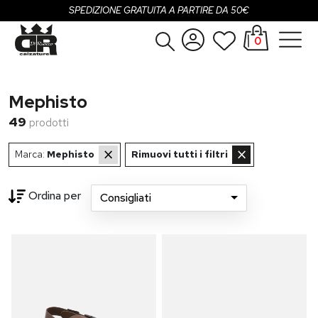
SPEDIZIONE GRATUITA A PARTIRE DA 50€
0
Donna
Accedi
Mephisto
Uomo
Registrati
49
prodotti
Bambina
×
×
Marca:
Mephisto
Rimuovi tutti i filtri
Bambino
Ordina per
Consigliati
SALDI
OUTLET
Loading...
Brand