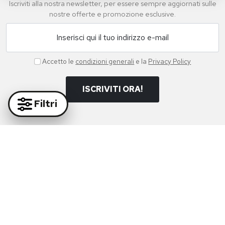
MEPHISTO
MEPHISTO
Sandali Da Donna Light-
Sandali Da Donna Dark
sand
Brown
€ 110,00
€ 110,00
Taglie disponibili:
36
38
Taglie disponibili:
38
40
Filtri