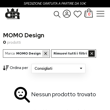
SPEDIZIONE GRATUITA A PARTIRE DA 50€
0
Donna
Accedi
MOMO Design
Uomo
Registrati
0
prodotti
Bambina
×
×
Marca:
MOMO Design
Rimuovi tutti i filtri
Bambino
Ordina per
Consigliati
Loading...
SALDI
OUTLET
Nessun prodotto trovato
Brand