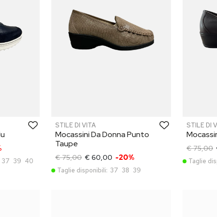
STILE DI VITA
STILE DI 
lu
Mocassini Da Donna Punto
Mocassi
Taupe
%
€ 75,00
€ 75,00
€ 60,00
-20%
37
39
40
Taglie dis
Taglie disponibili:
37
38
39