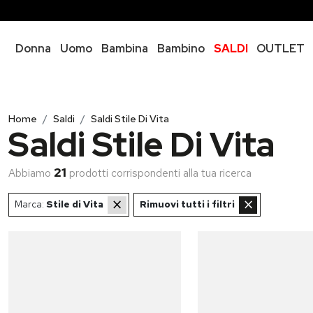
Donna
Uomo
Bambina
Bambino
SALDI
OUTLET
Home
Saldi
Saldi Stile Di Vita
Saldi Stile Di Vita
21
Abbiamo
prodotti
corrispondenti alla tua ricerca
×
×
Marca:
Stile di Vita
Rimuovi tutti i filtri
..