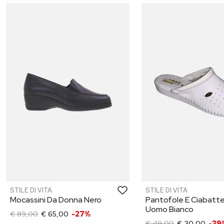
STILE DI VITA
STILE DI VITA
Mocassini Da Donna Nero
Pantofole E Ciabatt
Uomo Bianco
€ 89,00
€ 65,00
-27%
€ 49,00
€ 30,00
-39