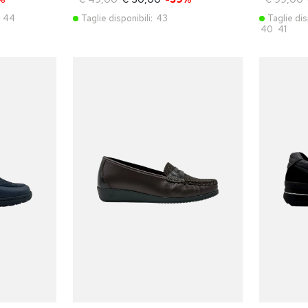
44
Taglie disponibili:
43
Taglie dis
40
41