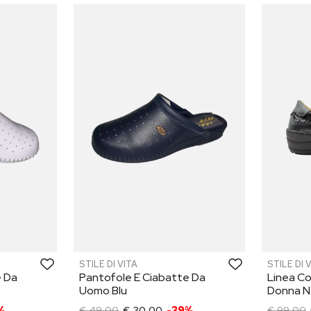
STILE DI VITA
STILE DI 
e Da
Pantofole E Ciabatte Da
Linea C
Uomo Blu
Donna N
%
€ 49,00
€ 30,00
-39%
€ 99,00