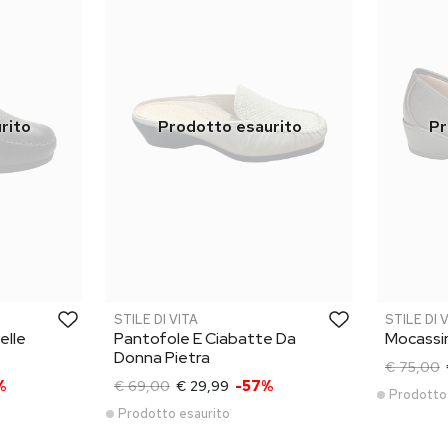
STILE DI VITA
STILE DI 
elle
Pantofole E Ciabatte Da
Mocassi
Donna Pietra
€ 75,00
%
€ 69,00
€ 29,99
-57%
Prodotto
Prodotto esaurito