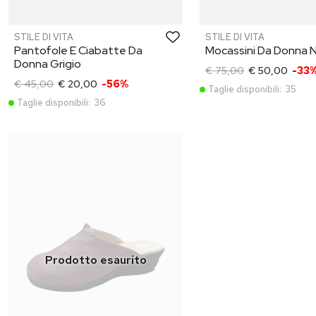
STILE DI VITA
STILE DI VITA
Pantofole E Ciabatte Da
Mocassini Da Donna 
Donna Grigio
€ 75,00
€ 50,00
-33
€ 45,00
€ 20,00
-56%
Taglie disponibili:
35
Taglie disponibili:
36