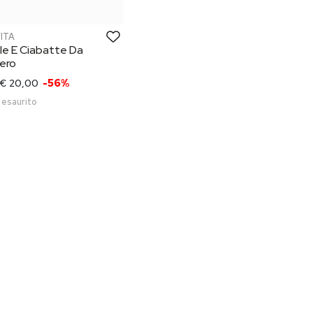
VITA
le E Ciabatte Da
ero
€ 20,00
-56%
 esaurito