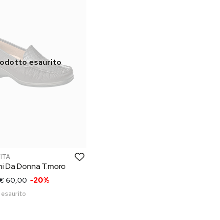
VITA
ni Da Donna T.moro
€ 60,00
-20%
 esaurito