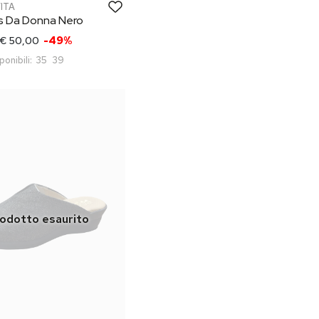
VITA
s Da Donna Nero
€ 50,00
-49%
ponibili:
35
39