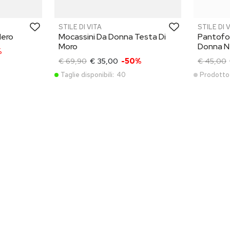
STILE DI VITA
STILE DI 
Nero
Mocassini Da Donna Testa Di
Pantofo
Moro
Donna N
%
€ 69,90
€ 35,00
-50%
€ 45,00
Taglie disponibili:
40
Prodotto