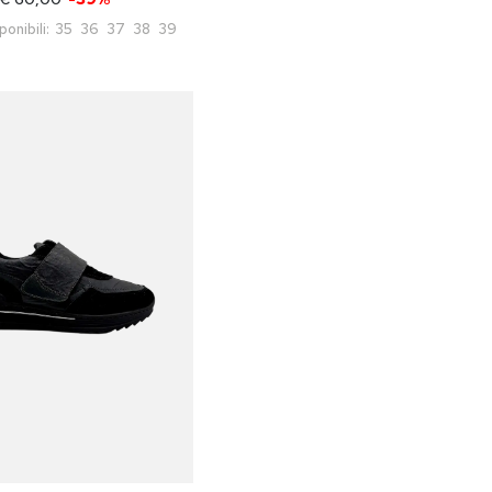
ponibili:
35
36
37
38
39