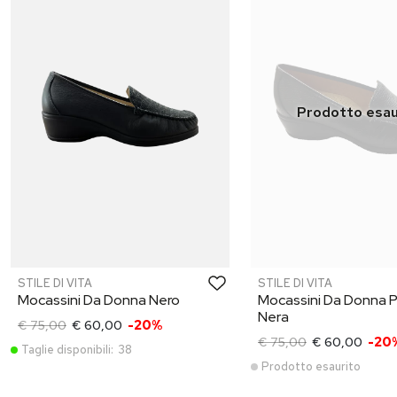
STILE DI VITA
STILE DI VITA
Mocassini Da Donna Nero
Mocassini Da Donna P
Nera
€ 75,00
€ 60,00
-20%
€ 75,00
€ 60,00
-20
Taglie disponibili:
38
Prodotto esaurito