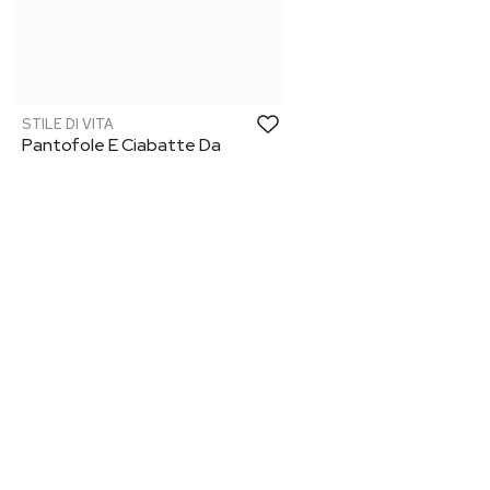
STILE DI VITA
Pantofole E Ciabatte Da
Donna Bordeaux
€ 45,00
€ 20,00
-56%
Prodotto esaurito
Precedenti
Scarpe e accessori Stile di Vita in saldi del 30, 50 e 80%. Non perde
articoli Stile di Vita al miglior prezzo. Spedizione in 24H. Approfitta