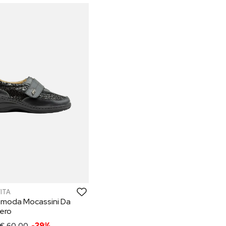
VITA
omoda Mocassini Da
ero
€ 60,00
-39%