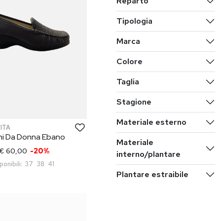
Reparto
Tipologia
Marca
Colore
Taglia
Stagione
Materiale esterno
VITA
ni Da Donna Ebano
Materiale
€ 60,00
-20%
interno/plantare
ponibili:
37
38
41
Plantare estraibile