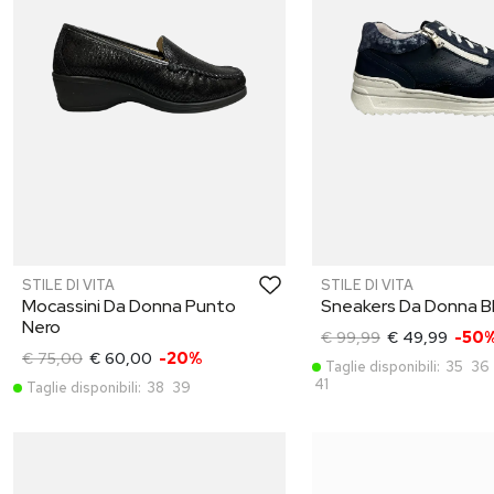
STILE DI VITA
STILE DI VITA
Mocassini Da Donna Punto
Sneakers Da Donna B
Nero
€ 99,99
€ 49,99
-50
€ 75,00
€ 60,00
-20%
Taglie disponibili:
35
36
41
Taglie disponibili:
38
39