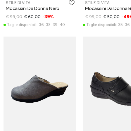
STILE DI VITA
STILE DI VITA
Mocassini Da Donna Nero
Mocassini Da Donna B
€ 99,00
€ 60,00
-39%
€ 99,00
€ 50,00
-49
Taglie disponibili:
36
38
39
40
Taglie disponibili:
35
36