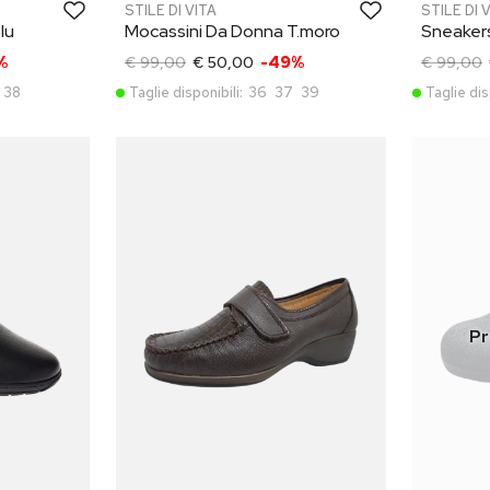
STILE DI VITA
STILE DI 
lu
Mocassini Da Donna T.moro
Sneaker
%
€ 99,00
€ 50,00
-49%
€ 99,00
38
Taglie disponibili:
36
37
39
Taglie dis