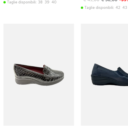
Taglie disponibili:
38
39
40
Taglie disponibili:
42
43