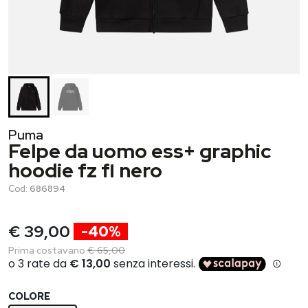
Puma
Felpe da uomo ess+ graphic
hoodie fz fl nero
Cod:
686894
€ 39,00
-40%
Prima costavano
€ 65,00
COLORE