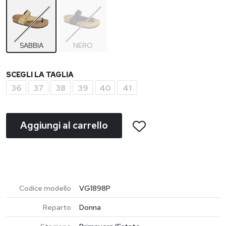
SABBIA
NERO
SCEGLI LA TAGLIA
36
37
38
39
40
41
Aggiungi al carrello
Codice modello
VG1898P
Reparto
Donna