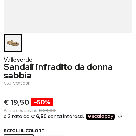
Valleverde
Sandali infradito da donna
sabbia
Cod:
VG1898P
€ 19,50
-50%
Prima costavano
€ 39,00
SCEGLI IL COLORE