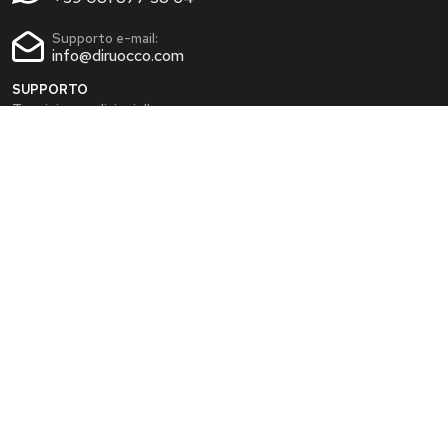
Supporto e-mail:
info@diruocco.com
SUPPORTO
Termini e condizioni d'uso
Condizioni di spedizione
Privacy Policy
Cookie Policy
AREA PERSONALE
Dati personali
Modifica password
I tuoi Indirizzi
I tuoi Ordini
INFO
Chi siamo
FAQ
Blog
SEGUICI SUI SOCIAL
Facebook