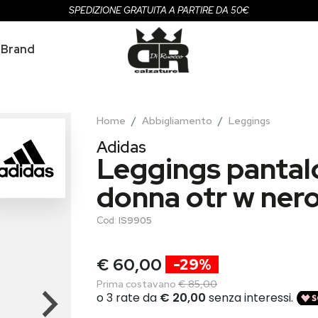
SPEDIZIONE GRATUITA A PARTIRE DA 50€
Brand
Home
Abbigliamento
Leggings
Adidas
Leggings pantal
donna otr w ner
Cod:
IS9905
€ 60,00
-29%
Prima costavano
€ 85,00