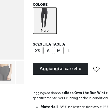
COLORE
Nero
SCEGLI LA TAGLIA
XS
S
M
L
Aggiungi al carrello
leggings da donna
adidas Own the Run Winter
specificamente per il running anche in condizioni
Materiali
: 85% poliestere riciclato e 15%