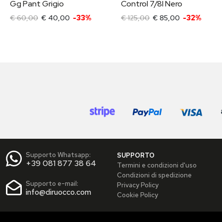
Gg Pant Grigio
Control 7/8l Nero
€ 60,00
€ 40,00
-33%
€ 125,00
€ 85,00
-32%
Supporto Whatsapp:
SUPPORTO
+39 081 877 38 64
Termini e condizioni d'uso
Condizioni di spedizione
Supporto e-mail:
Privacy Policy
info@diruocco.com
Cookie Policy