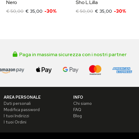
Nero
Sho L Lilla
€ 50,00
€ 35,00
-30%
€ 50,00
€ 35,00
-30%
Paga in massima sicurezza con i nostri partner
AREA PERSONALE
INFO
Dati personali
Chi siamo
Modifica password
FAQ
I tuoi Indirizzi
Blog
I tuoi Ordini