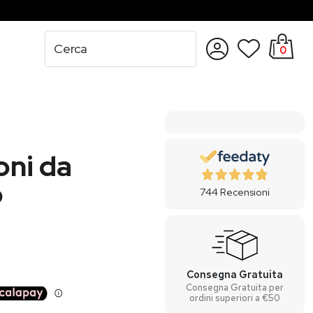
0
Accedi
Registrati
oni da
o
744
Recensioni
Consegna Gratuita
Consegna Gratuita per
ordini superiori a €50