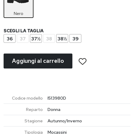
Nero
SCEGLI LA TAGLIA
36
37
37½
38
38½
39
Aggiungi al carrello
Codice modello
I513980D
Reparto
Donna
Stagione
Autunno/Inverno
Tipologia
Mocassini