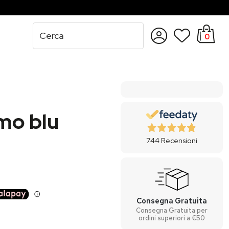
0
Accedi
Registrati
mo blu
744
Recensioni
Consegna Gratuita
Consegna Gratuita per
ordini superiori a €50