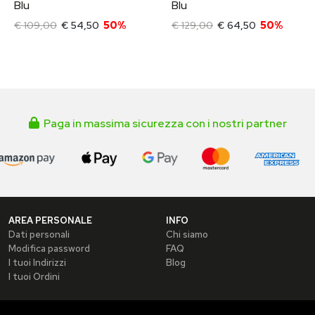
Blu
Blu
€ 109,00
€ 54,50
50%
€ 129,00
€ 64,50
50%
Paga in massima sicurezza con i nostri partner
AREA PERSONALE
INFO
Dati personali
Chi siamo
Modifica password
FAQ
I tuoi Indirizzi
Blog
I tuoi Ordini