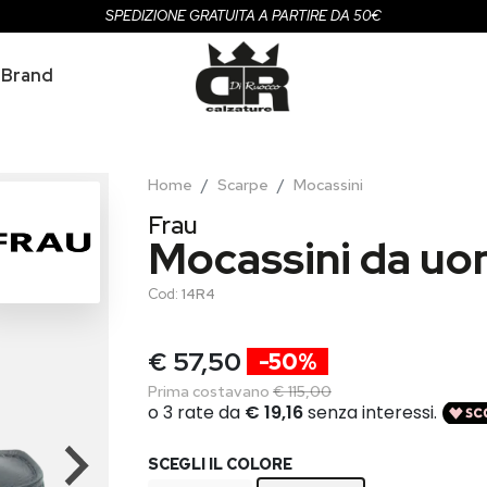
SPEDIZIONE GRATUITA A PARTIRE DA 50€
Brand
Home
Scarpe
Mocassini
Frau
Mocassini da uo
Cod:
14R4
€ 57,50
-50%
Prima costavano
€ 115,00
SCEGLI IL COLORE