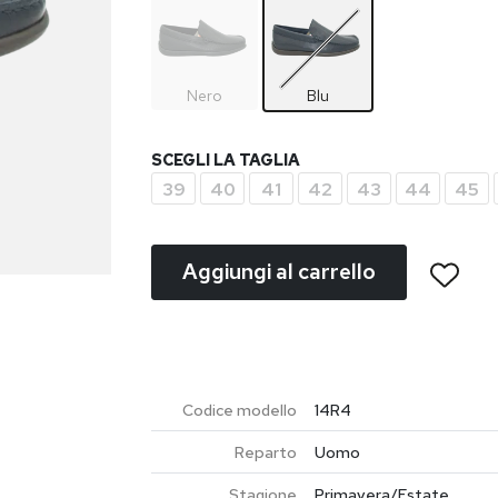
Nero
Blu
SCEGLI LA TAGLIA
39
40
41
42
43
44
45
Aggiungi al carrello
Codice modello
14R4
Reparto
Uomo
Stagione
Primavera/Estate