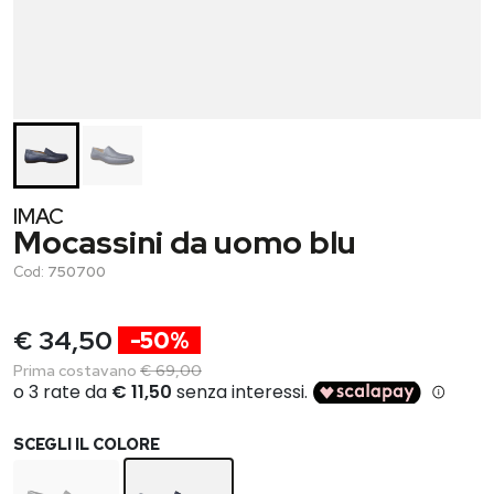
IMAC
Mocassini da uomo blu
Cod:
750700
€ 34,50
-50%
Prima costavano
€ 69,00
SCEGLI IL COLORE