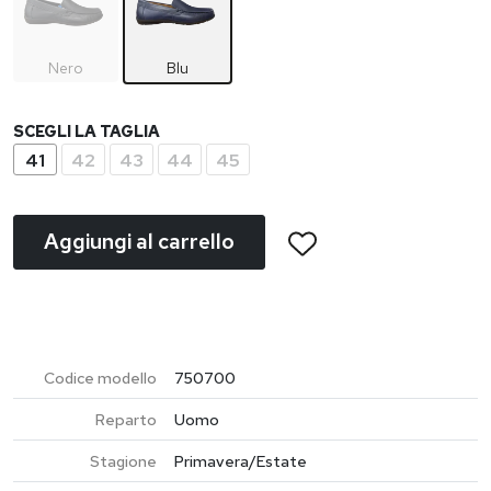
Nero
Blu
SCEGLI LA TAGLIA
41
42
43
44
45
Aggiungi al carrello
Codice modello
750700
Reparto
Uomo
Stagione
Primavera/Estate