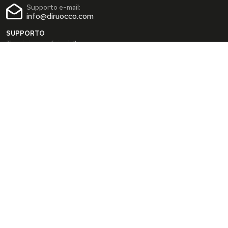
Supporto e-mail:
info@diruocco.com
SUPPORTO
Termini e condizioni d'uso
Condizioni di spedizione
Privacy Policy
Cookie Policy
AREA PERSONALE
Dati personali
Modifica password
I tuoi Indirizzi
I tuoi Ordini
INFO
Chi siamo
FAQ
Blog
SEGUICI SUI SOCIAL
Facebook
Instagram