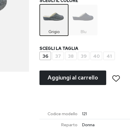
SCEGLI IL COLORE
Grigio
Blu
SCEGLI LA TAGLIA
36
37
38
39
40
41
Aggiungi al carrello
Codice modello
121
Reparto
Donna