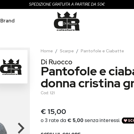
SPEDIZIONE GRATUITA A PARTIRE DA 50€
Brand
Home
Scarpe
Pantofole e Ciabatte
Di Ruocco
Pantofole e ciab
donna cristina g
Cod:
121
€ 15,00