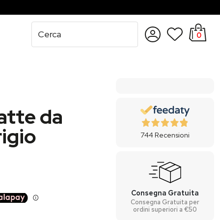
0
Accedi
Registrati
atte da
rigio
744
Recensioni
Consegna Gratuita
Consegna Gratuita per
ordini superiori a €50