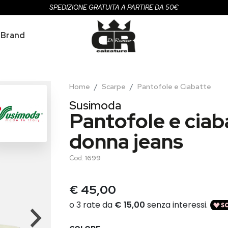
SPEDIZIONE GRATUITA A PARTIRE DA 50€
Brand
Home
Scarpe
Pantofole e Ciabatte
Susimoda
Pantofole e ciab
donna jeans
Cod:
1699
€ 45,00