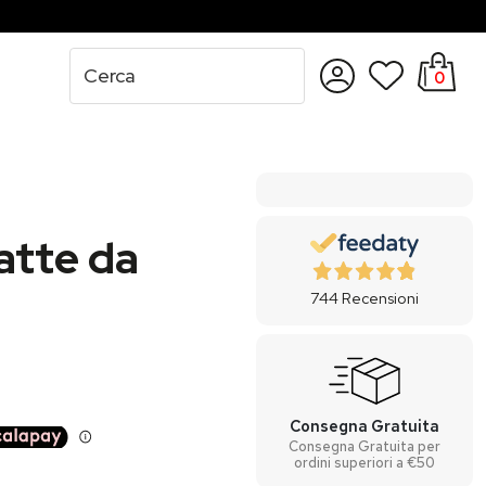
0
Accedi
Registrati
atte da
744
Recensioni
Consegna Gratuita
Consegna Gratuita per
ordini superiori a €50