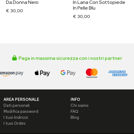
Da Donna Nero
In Lana Con Sottopiede
In Pelle Blu
€ 30,00
€ 30,00
Paga in massima sicurezza con i nostri partner
AREA PERSONALE
INFO
Dati personali
Chi siamo
Modifica password
FAQ
I tuoi Indirizzi
Blog
I tuoi Ordini