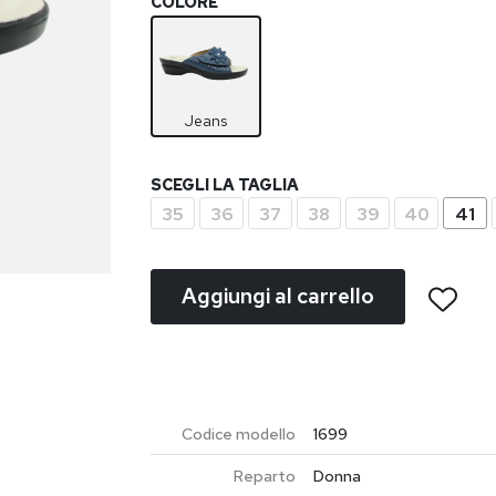
COLORE
Jeans
SCEGLI LA TAGLIA
35
36
37
38
39
40
41
Aggiungi al carrello
Codice modello
1699
Reparto
Donna