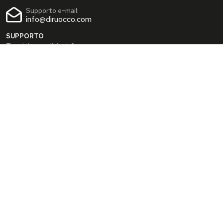
Supporto e-mail:
info@diruocco.com
SUPPORTO
Termini e condizioni d'uso
Condizioni di spedizione
Privacy Policy
Cookie Policy
AREA PERSONALE
Dati personali
Modifica password
I tuoi Indirizzi
I tuoi Ordini
INFO
Chi siamo
FAQ
Blog
SEGUICI SUI SOCIAL
Facebook
Instagram