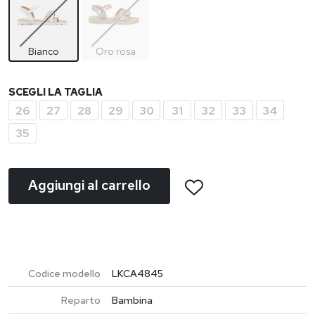
Bianco
Oro rosa
SCEGLI LA TAGLIA
26
27
28
29
30
31
32
33
34
35
Aggiungi al carrello
Codice modello
LKCA4845
Reparto
Bambina