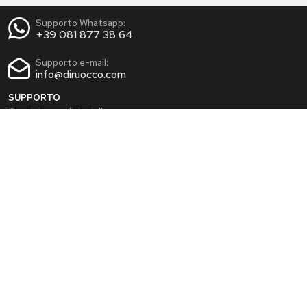
Supporto Whatsapp:
+39 081 877 38 64
Supporto e-mail:
info@diruocco.com
SUPPORTO
Termini e condizioni d'uso
Condizioni di spedizione
Privacy Policy
Cookie Policy
AREA PERSONALE
Dati personali
Modifica password
I tuoi Indirizzi
I tuoi Ordini
INFO
Chi siamo
FAQ
Blog