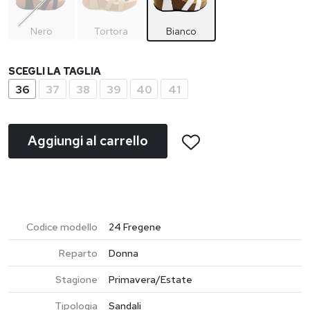
Nero
Tortora
Bianco
SCEGLI LA TAGLIA
36
37
38
39
40
41
Aggiungi al carrello
Codice modello
24 Fregene
Reparto
Donna
Stagione
Primavera/Estate
Tipologia
Sandali