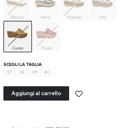
Bianco
Nero
Argento
Oro
Cuoio
Rosso
SCEGLI LA TAGLIA
37
38
39
40
Aggiungi al carrello