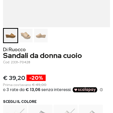
Di Ruocco
Sandali da donna cuoio
Cod:
2331-70428
€ 39,20
-20%
Prima costavano
€ 49,00
SCEGLI IL COLORE