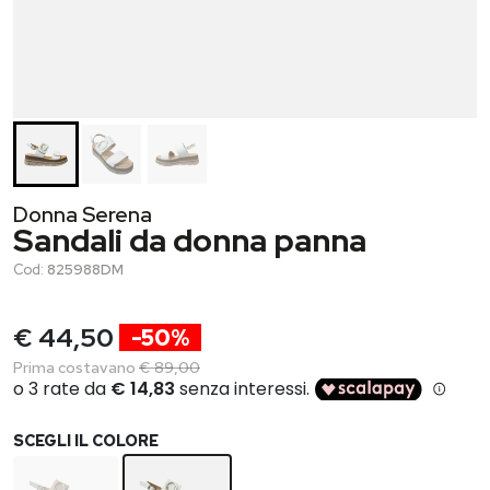
Donna Serena
Sandali da donna panna
Cod:
825988DM
€ 44,50
-50%
Prima costavano
€ 89,00
SCEGLI IL COLORE