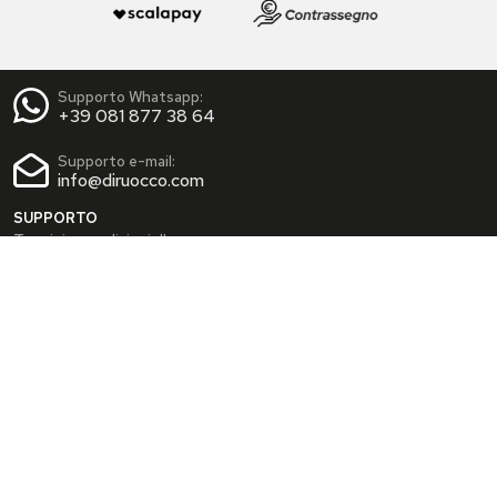
Supporto Whatsapp:
+39 081 877 38 64
Supporto e-mail:
info@diruocco.com
SUPPORTO
Termini e condizioni d'uso
Condizioni di spedizione
Privacy Policy
Cookie Policy
AREA PERSONALE
Dati personali
Modifica password
I tuoi Indirizzi
I tuoi Ordini
INFO
Chi siamo