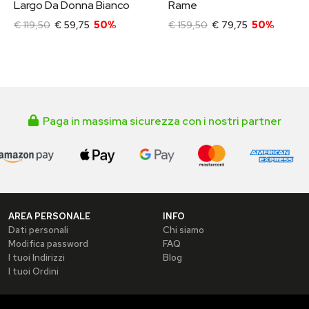
Largo Da Donna Bianco
Rame
€ 119,50
€ 59,75
50%
€ 159,50
€ 79,75
50%
Paga in massima sicurezza con i nostri partner
AREA PERSONALE
INFO
Dati personali
Chi siamo
Modifica password
FAQ
I tuoi Indirizzi
Blog
I tuoi Ordini