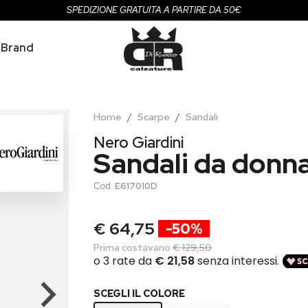
SPEDIZIONE GRATUITA A PARTIRE DA 50€
Brand
Home
Scarpe
Sandali
Nero Giardini
Sandali da donn
Cod:
E617010D
€ 64,75
-50%
Prima costavano
€ 129,50
SCEGLI IL COLORE