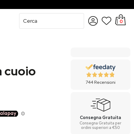
0
Accedi
Registrati
a cuoio
744
Recensioni
Consegna Gratuita
Consegna Gratuita per
ordini superiori a €50