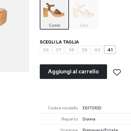
Cuoio
Lino
SCEGLI LA TAGLIA
36
37
38
39
40
41
Aggiungi al carrello
Codice modello
E617010D
Reparto
Donna
Stagione
Primavera/Estate