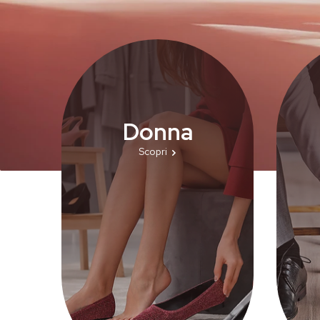
Donna
Scopri le nostre scarpe da donna:
Scop
Scopri
eleganti, comode e di qualità. Dalle
prat
sneakers ai sandali fino agli stivali,
Da
ogni modello esalta stile e
modern
femminilità in ogni occasione.
comfo