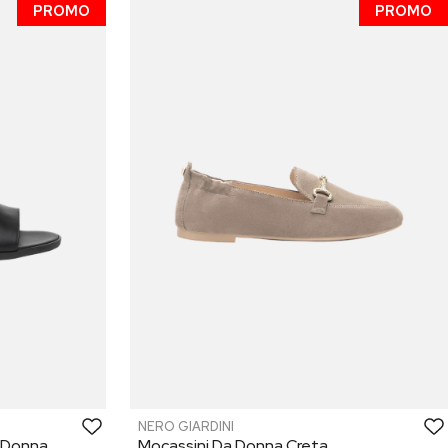
PROMO
PROMO
NERO GIARDINI
a Donna
Mocassini Da Donna Creta