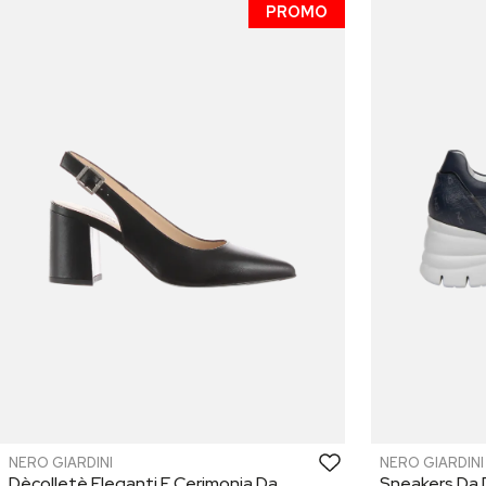
PROMO
NERO GIARDINI
NERO GIARDINI
Dècolletè Eleganti E Cerimonia Da
Sneakers Da 