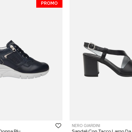
PROMO
NERO GIARDINI
Donna Blu
Sandali Con Tacco Largo D