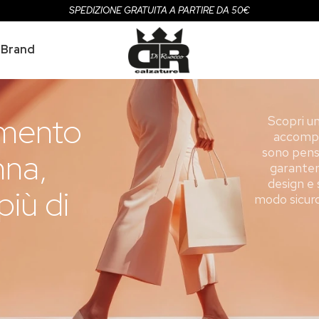
SPEDIZIONE GRATUITA A PARTIRE DA 50€
Brand
rimento
Scopri u
accompag
sono pensa
nna,
garanten
design e 
iù di
modo sicuro