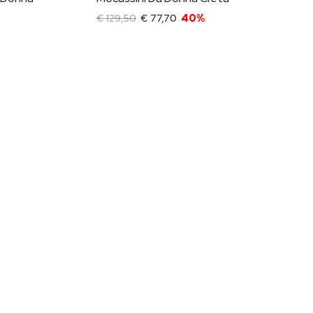
€ 129,50
€ 77,70
40%