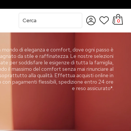
0
Accedi
Registrati
n mondo di eleganza e comfort, dove ogni passo è
nato da stile e raffinatezza. Le nostre selezioni
te per soddisfare le esigenze di tutta la famiglia,
do il massimo del comfort senza mai rinunciare al
soprattutto alla qualità. Effettua acquisti online in
 con pagamenti flessibili, spedizione entro 24 ore
e reso assicurato*.