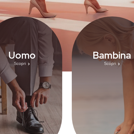
Uomo
Bambina
ri le nostre scarpe da uomo:
Scopri le nostre scarpe da b
Scopri
Scopri
iche, eleganti e convenienti.
comode, eleganti e sempre
lle classiche stringate alle
moda. Dalle sneakers alle bal
e sneakers, uniscono qualità,
ogni modello unisce stile, co
rt e stile in ogni occasione.
comfort per accompagnare 
piccole in ogni avventur