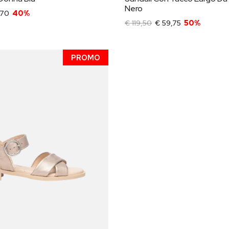
Nero
,70
40%
€ 119,50
€ 59,75
50%
PROMO