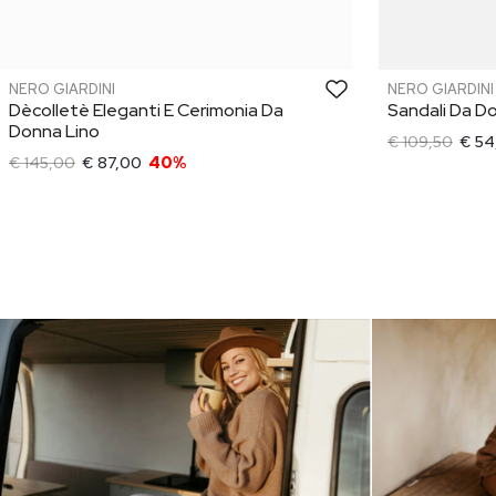
NERO GIARDINI
NERO GIARDINI
Dècolletè Eleganti E Cerimonia Da
Sandali Da D
Donna Lino
€ 109,50
€ 54
€ 145,00
€ 87,00
40%