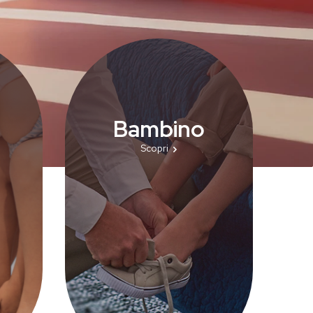
Bambino
ambina:
Scopri le nostre scarpe da bambino:
Scopri
 alla
colorate, resistenti e confortevoli.
lerine,
Pensate per accompagnare ogni
lore e
passo in sicurezza, dai primi passi
le più
alle avventure di ogni giorno.
a.