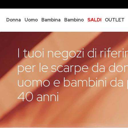
Donna
Uomo
Bambina
Bambino
SALDI
OUTLET
I tuoi negozi di rife
per le scarpe da do
uomo e bambini da p
40 anni