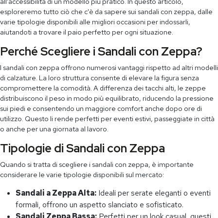
all'accessibilità di un modello più pratico. In questo articolo,
esploreremo tutto ciò che c'è da sapere sui sandali con zeppa, dalle
varie tipologie disponibili alle migliori occasioni per indossarli,
aiutandoti a trovare il paio perfetto per ogni situazione.
Perché Scegliere i Sandali con Zeppa?
I sandali con zeppa offrono numerosi vantaggi rispetto ad altri modelli
di calzature. La loro struttura consente di elevare la figura senza
compromettere la comodità. A differenza dei tacchi alti, le zeppe
distribuiscono il peso in modo più equilibrato, riducendo la pressione
sui piedi e consentendo un maggiore comfort anche dopo ore di
utilizzo. Questo li rende perfetti per eventi estivi, passeggiate in città
o anche per una giornata al lavoro.
Tipologie di Sandali con Zeppa
Quando si tratta di scegliere i sandali con zeppa, è importante
considerare le varie tipologie disponibili sul mercato:
Sandali a Zeppa Alta:
Ideali per serate eleganti o eventi
formali, offrono un aspetto slanciato e sofisticato.
Sandali Zeppa Bassa:
Perfetti per un look casual, questi