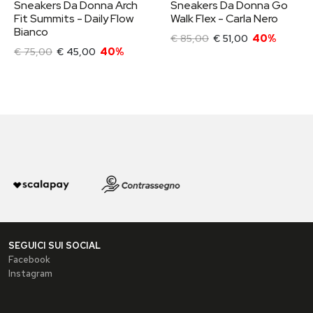
Sneakers Da Donna Arch
Sneakers Da Donna Go
Fit Summits - Daily Flow
Walk Flex - Carla Nero
Bianco
€ 85,00
€ 51,00
40%
€ 75,00
€ 45,00
40%
SEGUICI SUI SOCIAL
Facebook
Instagram