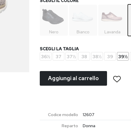
SCEGLI IL COLORE
Nero
Bianco
Lavanda
SCEGLI LA TAGLIA
36½
37
37½
38
38½
39
39½
Aggiungi al carrello
Codice modello
12607
Reparto
Donna