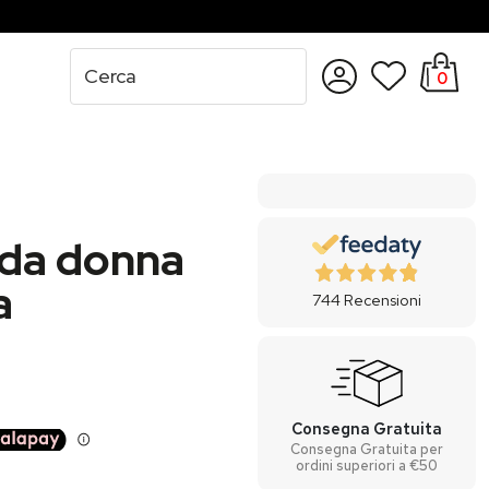
0
Accedi
Registrati
 da donna
a
744
Recensioni
Consegna Gratuita
Consegna Gratuita per
ordini superiori a €50