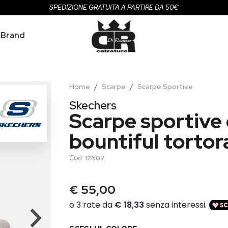
SPEDIZIONE GRATUITA A PARTIRE DA 50€
Brand
Home
Scarpe
Scarpe Sportive
Skechers
Scarpe sportive
bountiful tortor
Cod:
12607
€ 55,00