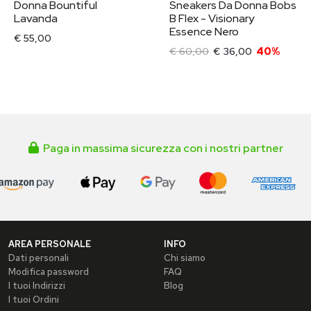
Donna Bountiful
Sneakers Da Donna Bobs
Lavanda
B Flex - Visionary
Essence Nero
€ 55,00
€ 60,00
€ 36,00
40%
Paga in massima sicurezza con i nostri partner
AREA PERSONALE
INFO
Dati personali
Chi siamo
Modifica password
FAQ
I tuoi Indirizzi
Blog
I tuoi Ordini