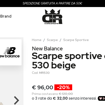
SPEDIZIONE GRATUITA A PARTIRE DA 50€
Brand
Home
Scarpe
Scarpe Sportive
New Balance
Scarpe sportive
530 beige
Cod:
MR530
€ 96,00
-20%
Prima costavano
€ 120,00