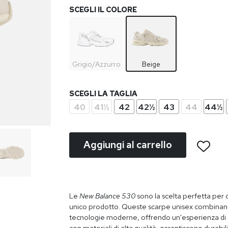
SCEGLI IL COLORE
Grigio/Azzurro
Beige
SCEGLI LA TAGLIA
40
41½
42
42½
43
44
44½
Aggiungi al carrello
Le
New Balance 530
sono la scelta perfetta per c
unico prodotto. Queste scarpe unisex combinano
tecnologie moderne, offrendo un'esperienza di 
con materiali di alta qualità, garantiscono durabi