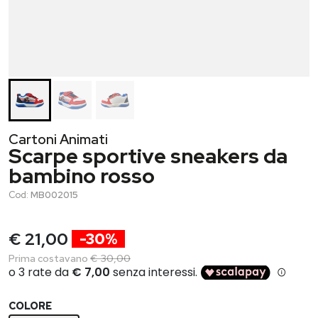
Cartoni Animati
Scarpe sportive sneakers da
bambino rosso
Cod:
MB002015
€ 21,00
-30%
Prima costavano
€ 30,00
COLORE