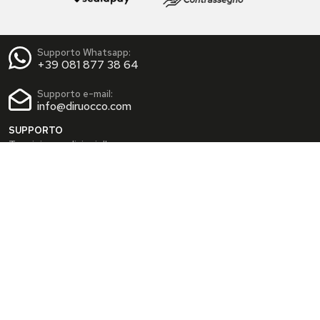
Supporto Whatsapp:
+39 081 877 38 64
Supporto e-mail:
info@diruocco.com
SUPPORTO
Termini e condizioni d'uso
Condizioni di spedizione
Privacy Policy
Cookie Policy
AREA PERSONALE
Dati personali
Modifica password
I tuoi Indirizzi
I tuoi Ordini
INFO
Chi siamo