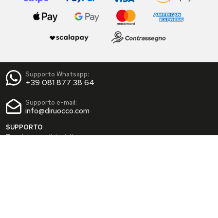
Supporto Whatsapp:
+39 081 877 38 64
Supporto e-mail:
info@diruocco.com
SUPPORTO
Termini e condizioni d'uso
Condizioni di spedizione
Privacy Policy
Cookie Policy
AREA PERSONALE
Dati personali
Modifica password
I tuoi Indirizzi