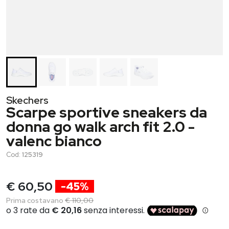
Skechers
Scarpe sportive sneakers da
donna go walk arch fit 2.0 -
valenc bianco
Cod:
125319
€ 60,50
-45%
Prima costavano
€ 110,00