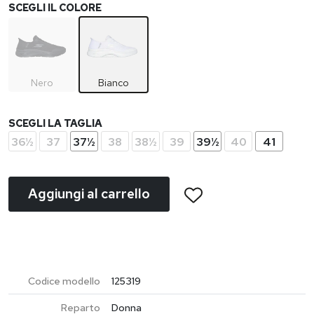
SCEGLI IL COLORE
Nero
Bianco
SCEGLI LA TAGLIA
36½
37
37½
38
38½
39
39½
40
41
Aggiungi al carrello
Codice modello
125319
Reparto
Donna