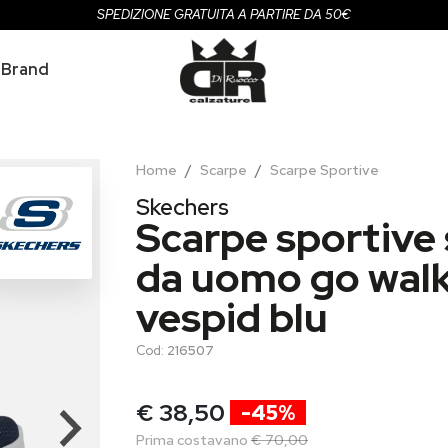
SPEDIZIONE GRATUITA A PARTIRE DA 50€
Brand
Home
Scarpe
Scarpe Sportive
Skechers
Scarpe sportive
da uomo go walk 
vespid blu
Cod:
216507
€ 38,50
-45%
Prima costavano
€ 70,00