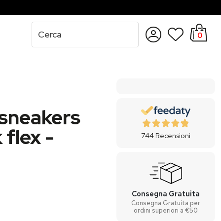
0
Accedi
Registrati
 sneakers
flex -
744
Recensioni
Consegna Gratuita
Consegna Gratuita per
ordini superiori a €50