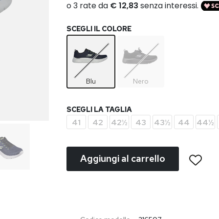
SCEGLI IL COLORE
Blu
Nero
SCEGLI LA TAGLIA
41
42
42½
43
43½
44
44½
Aggiungi al carrello