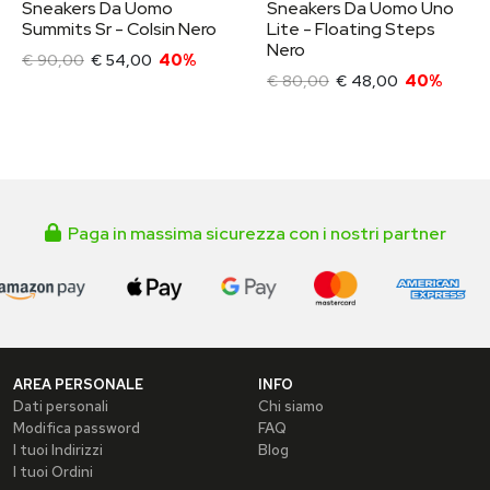
Sneakers Da Uomo
Sneakers Da Uomo Uno
Summits Sr - Colsin Nero
Lite - Floating Steps
Nero
€ 90,00
€ 54,00
40%
€ 80,00
€ 48,00
40%
Paga in massima sicurezza con i nostri partner
AREA PERSONALE
INFO
Dati personali
Chi siamo
Modifica password
FAQ
I tuoi Indirizzi
Blog
I tuoi Ordini