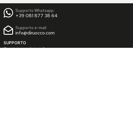
Supporto Whatsapp:
+39 081 877 38 64
Supporto e-mail:
info@diruocco.com
SUPPORTO
Termini e condizioni d'uso
Condizioni di spedizione
Privacy Policy
Cookie Policy
AREA PERSONALE
Dati personali
Modifica password
I tuoi Indirizzi
I tuoi Ordini
INFO
Chi siamo
FAQ
Blog