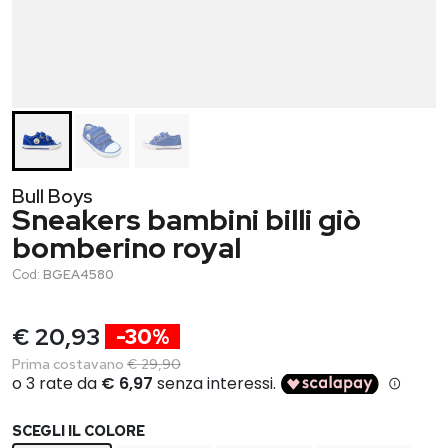
Bull Boys
Sneakers bambini billi giò
bomberino royal
Cod:
BGEA4580
€ 20,93
-30%
Prima costavano
€ 29,90
SCEGLI IL COLORE