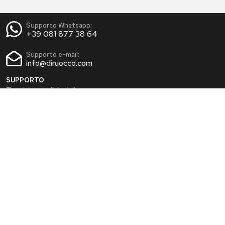
Supporto Whatsapp:
+39 081 877 38 64
Supporto e-mail:
info@diruocco.com
SUPPORTO
Termini e condizioni d'uso
Condizioni di spedizione
Privacy Policy
Cookie Policy
AREA PERSONALE
Dati personali
Modifica password
I tuoi Indirizzi
I tuoi Ordini
INFO
Chi siamo
FAQ