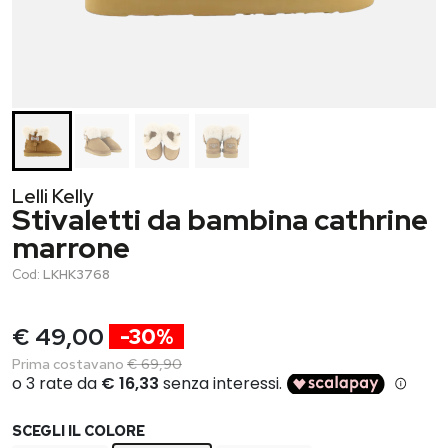
Lelli Kelly
Stivaletti da bambina cathrine
marrone
Cod:
LKHK3768
€ 49,00
-30%
Prima costavano
€ 69,90
SCEGLI IL COLORE