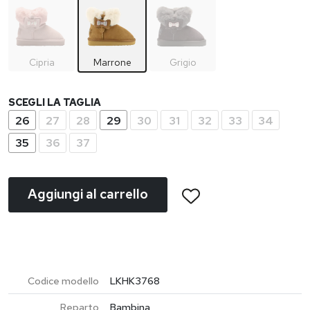
Cipria
Marrone
Grigio
SCEGLI LA TAGLIA
26
27
28
29
30
31
32
33
34
35
36
37
Aggiungi al carrello
Codice modello
LKHK3768
Reparto
Bambina