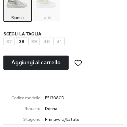
Bianco
Latte
SCEGLI LA TAGLIA
37
38
39
40
41
Aggiungi al carrello
Codice modello
E513080D
Reparto
Donna
Stagione
Primavera/Estate