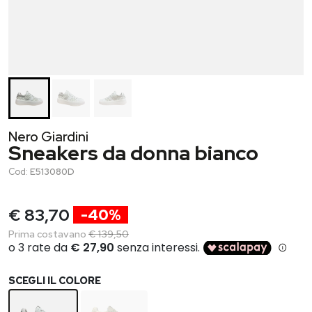
Nero Giardini
Sneakers da donna bianco
Cod:
E513080D
€ 83,70
-40%
Prima costavano
€ 139,50
SCEGLI IL COLORE