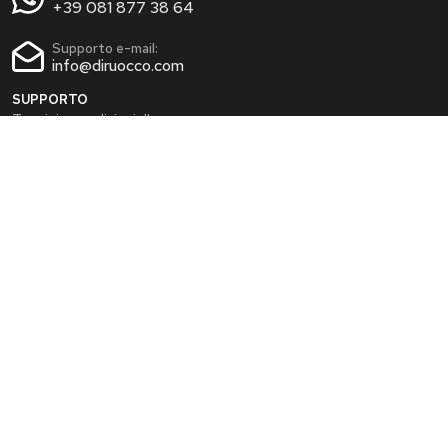
+39 081 877 38 64
Supporto e-mail:
info@diruocco.com
SUPPORTO
Termini e condizioni d'uso
Condizioni di spedizione
Privacy Policy
Cookie Policy
AREA PERSONALE
Dati personali
Modifica password
I tuoi Indirizzi
I tuoi Ordini
INFO
Chi siamo
FAQ
Blog
SEGUICI SUI SOCIAL
Facebook