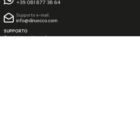
+39 081 877 38 64
Supporto e-mail:
info@diruocco.com
SUPPORTO
Termini e condizioni d'uso
Condizioni di spedizione
Privacy Policy
Cookie Policy
AREA PERSONALE
Dati personali
Modifica password
I tuoi Indirizzi
I tuoi Ordini
INFO
Chi siamo
FAQ
Blog
SEGUICI SUI SOCIAL
Facebook