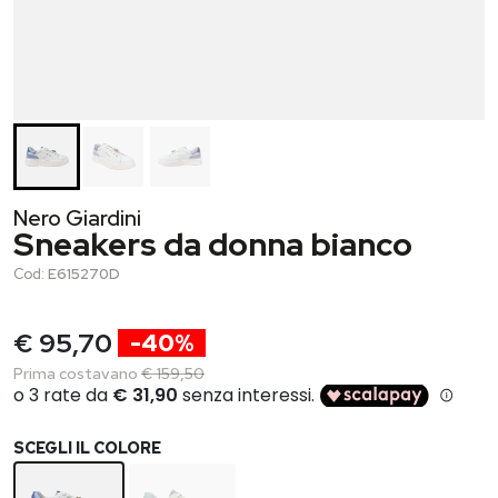
Nero Giardini
Sneakers da donna bianco
Cod:
E615270D
€ 95,70
-40%
Prima costavano
€ 159,50
SCEGLI IL COLORE