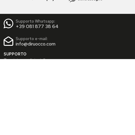
Supporto Whatsapp:
+39 081 877 38 64
Supporto e-mail:
info@diruocco.com
SUPPORTO
Termini e condizioni d'uso
Condizioni di spedizione
Privacy Policy
Cookie Policy
AREA PERSONALE
Dati personali
Modifica password
I tuoi Indirizzi
I tuoi Ordini
INFO
Chi siamo