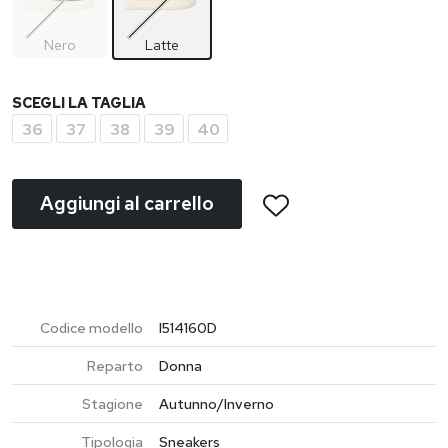
Nero
Latte
SCEGLI LA TAGLIA
36
37
38
39
40
Aggiungi al carrello
Codice modello
I514160D
Reparto
Donna
Stagione
Autunno/Inverno
Tipologia
Sneakers