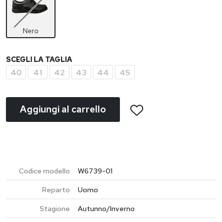
Nero
SCEGLI LA TAGLIA
40
41
42
43
44
45
Aggiungi al carrello
Codice modello
W6739-01
Reparto
Uomo
Stagione
Autunno/Inverno