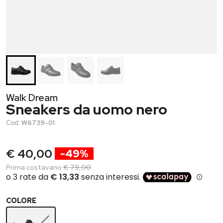
Walk Dream
Sneakers da uomo nero
Cod:
W6739-01
€ 40,00
-49%
Prima costavano
€ 79,00
COLORE