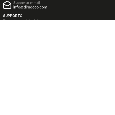
Supporto e-mail:
info@diruocco.com
SUPPORTO
Termini e condizioni d'uso
Condizioni di spedizione
Privacy Policy
Cookie Policy
AREA PERSONALE
Dati personali
Modifica password
I tuoi Indirizzi
I tuoi Ordini
INFO
Chi siamo
FAQ
Blog
SEGUICI SUI SOCIAL
Facebook
Instagram